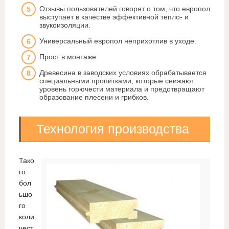
Отзывы пользователей говорят о том, что европол
выступает в качестве эффективной тепло- и
звукоизоляции.
Универсальный европол неприхотлив в уходе.
Прост в монтаже.
Древесина в заводских условиях обрабатывается
специальными пропитками, которые снижают
уровень горючести материала и предотвращают
образование плесени и грибков.
Технология производства
Тако
го
бол
ьшо
го
коли
чест