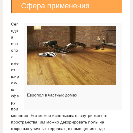
Сфера применения
Сег
одн
я
евр
опо
л
име
ет
шир
оку
ю
Европол в частных домах
сфе
ру
при
менения. Его можно использовать внутри жилого
пространства, им можно декорировать полы на
открытых уличных террасах, в помещениях, где