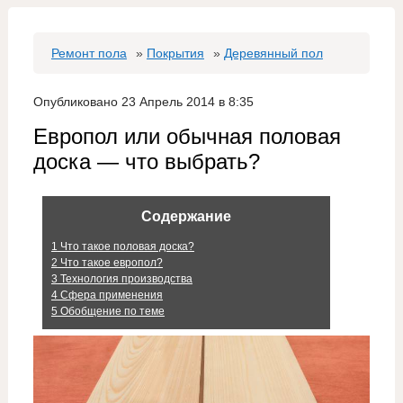
Ремонт пола
»
Покрытия
»
Деревянный пол
Опубликовано 23 Апрель 2014 в 8:35
Европол или обычная половая
доска — что выбрать?
Содержание
1
Что такое половая доска?
2
Что такое европол?
3
Технология производства
4
Сфера применения
5
Обобщение по теме