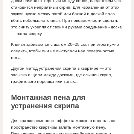
доски начинают тереться между собой, следствием чего
становится неприятный скрип. Для избавления от этих
звуков нужно между лагой или балкой и доской пола
вбить небольшие клинья. При невозможности сделать
это снизу укрепляют своими руками соединение «доска
— лага» сверху.
Клинья забиваются с шагом 20–25 см, при этом нужно
следить, чтобы они не выступали над поверхностью
пола.
Другой метод устранения скрипа в квартире — это
засыпка в щели между досками, где слышен скрип,
графитового порошка или талька.
Монтажная пена для
устранения скрипа
Для кратковременного эффекта можно в подпольное
пространство квартиры залить монтажную пену.
Расширяясь, она заполнит все свободные места и