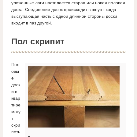
уложенные лаги настилается старая или новая половая
доска. Соединение досок происходит в шпунт, когда
выступающая часть с одной длинной стороны доски
входит в паз другой.
Пол скрипит
Пол
овы
е
доск
и в
квар
тире
могу
т
скри
петь