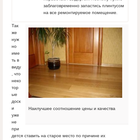
заблаговременно запастись плинтусом
на все ремонтируемое помещение.
Так
же
нуж
но
име
ть в
виду
, что
неко
тор
ые
доск
и
Наилучшее соотношение цены и качества
уже
не
при
дется ставить на старое место по причине их