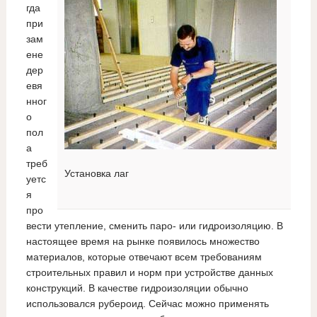
гда
при
зам
ене
дер
евя
нног
о
пол
а
треб
Установка лаг
уетс
я
про
вести утепление, сменить паро- или гидроизоляцию. В
настоящее время на рынке появилось множество
материалов, которые отвечают всем требованиям
строительных правил и норм при устройстве данных
конструкций. В качестве гидроизоляции обычно
использовался рубероид. Сейчас можно применять