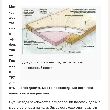
Мет
од
дос
тат
очн
о
эф
фек
тив
ен.
Гла
Для дощатого пола следует укрепить
вна
деревянный настил
я
тру
дно
сть — определить место прохождения лаги под
напольным покрытием.
Суть метода заключается в укреплении половой доски в
месте её опоры на лаги. Здесь есть еще один важный