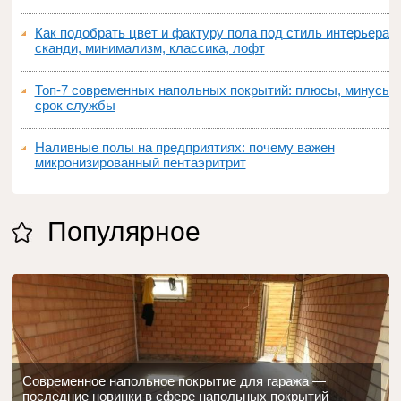
Как подобрать цвет и фактуру пола под стиль интерьера:
сканди, минимализм, классика, лофт
Топ‑7 современных напольных покрытий: плюсы, минусы,
срок службы
Наливные полы на предприятиях: почему важен
микронизированный пентаэритрит
Популярное
Современное напольное покрытие для гаража —
последние новинки в сфере напольных покрытий