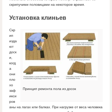
скрипучими половицами на некоторое время.
Установка клиньев
Скр
ип
изда
ют
доск
и,
когд
а
они
пло
хо
Принцип ремонта пола из досок
заф
икси
ров
аны на лагах или балках. При нагрузке от веса человека