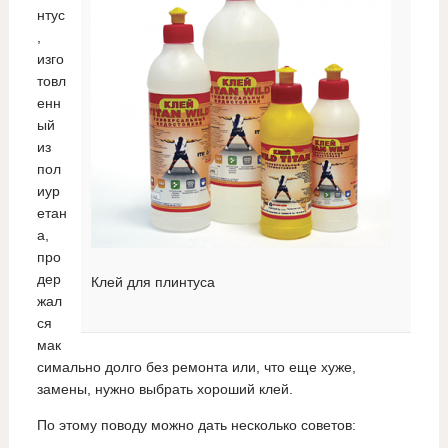
нтус
,
изго
товл
енн
ый
из
пол
иур
етан
а,
про
дер
Клей для плинтуса
жал
ся
мак
симально долго без ремонта или, что еще хуже,
замены, нужно выбрать хороший клей.
По этому поводу можно дать несколько советов: