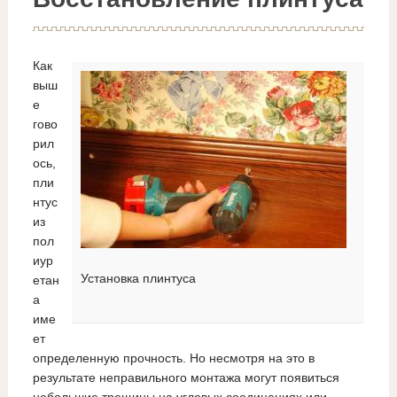
Как
выш
е
гово
рил
ось,
пли
нтус
из
пол
иур
Установка плинтуса
етан
а
име
ет
определенную прочность. Но несмотря на это в
результате неправильного монтажа могут появиться