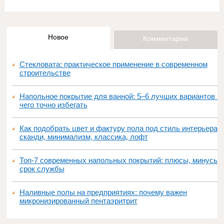
Новое
Комментарии
Стекловата: практическое применение в современном
строительстве
Напольное покрытие для ванной: 5–6 лучших вариантов и
чего точно избегать
Как подобрать цвет и фактуру пола под стиль интерьера:
сканди, минимализм, классика, лофт
Топ‑7 современных напольных покрытий: плюсы, минусы,
срок службы
Наливные полы на предприятиях: почему важен
микронизированный пентаэритрит