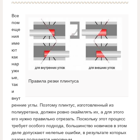
Все
пом
еще
ния
име
ют
как
нар
ужн
ые,
Правила резки плинтуса
так
и
внут
ренние углы. Поэтому плинтус, изготовленный из
полиуретана, должен ровно окаймлять их, а для этого
его нужно правильно отрезать. Поскольку этот процесс
требует особого подхода, большинство новичков в этом
деле допускают нелепые ошибки, в результате которых
разрез получается неровным.