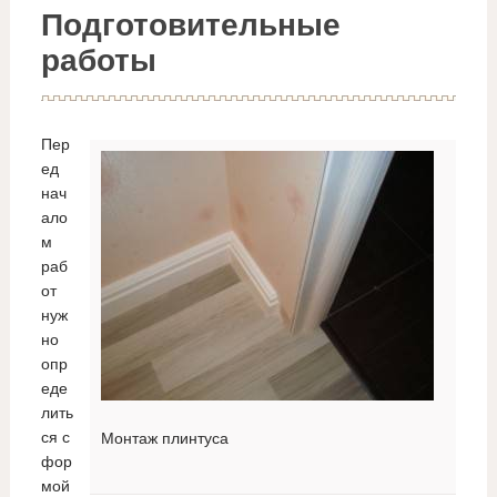
Подготовительные
работы
Пер
ед
нач
ало
м
раб
от
нуж
но
опр
еде
лить
ся с
Монтаж плинтуса
фор
мой