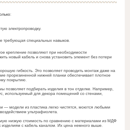
олько:
тую электропроводку.
 не требующая специальных навыков.
тое крепление позволяют при необходимости
ить новый кабель и снова установить элемент без потери
орошую гибкость. Это позволяет проводить монтаж даже на
чие прорезиненной нижней планки обеспечивает плотное
ому покрытию.
ы позволяет подбирать изделия в тон отделке. Например,
ус, используемый для декора помещений со стенами,
ии — модели из пластика легко чистятся, моются любыми
 воздействием ультрафиолета.
амую низкую стоимость по сравнению с материалами из МДФ
 к изделиям с кабель каналом. Их цена немного выше.