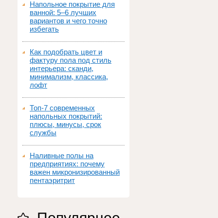
Напольное покрытие для
ванной: 5–6 лучших
вариантов и чего точно
избегать
Как подобрать цвет и
фактуру пола под стиль
интерьера: сканди,
минимализм, классика,
лофт
Топ‑7 современных
напольных покрытий:
плюсы, минусы, срок
службы
Наливные полы на
предприятиях: почему
важен микронизированный
пентаэритрит
Популярное