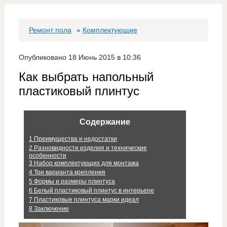
Ремонт пола
»
Комплектующие
Опубликовано 18 Июнь 2015 в 10:36
Как выбрать напольный
пластиковый плинтус
Содержание
1
Преимущества и недостатки
2
Разновидности изделия и технические
особенности
3
Набор комплектующих для монтажа
4
Три варианта крепления
5
Формы и размеры плинтуса
6
Белый пластиковый плинтус в интерьере
7
Пластиковые плинтуса марки идеал
8
Заключение