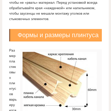
чтобы не «рвать» материал. Перед установкой всегда
обрабатывайте края «наждачкой» или напильником,
чтобы заусенцы не мешали монтажу уголков или
стыковочных элементов.
Формы и размеры плинтуса
Раз
мер
пла
стик
овы
х
пли
нтус
ов
варь
иру
ется