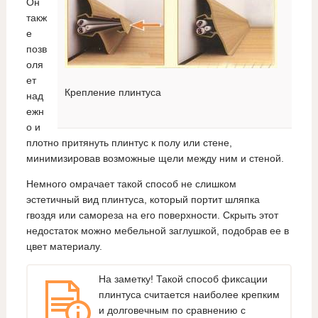
Он
такж
е
позв
оля
ет
Крепление плинтуса
над
ежн
о и
плотно притянуть плинтус к полу или стене,
минимизировав возможные щели между ним и стеной.
Немного омрачает такой способ не слишком
эстетичный вид плинтуса, который портит шляпка
гвоздя или самореза на его поверхности. Скрыть этот
недостаток можно мебельной заглушкой, подобрав ее в
цвет материалу.
На заметку! Такой способ фиксации
плинтуса считается наиболее крепким
и долговечным по сравнению с