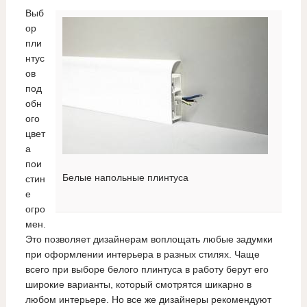
Выб
ор
пли
нтус
ов
под
обн
ого
цвет
а
пои
Белые напольные плинтуса
стин
е
огро
мен.
Это позволяет дизайнерам воплощать любые задумки
при оформлении интерьера в разных стилях. Чаще
всего при выборе белого плинтуса в работу берут его
широкие варианты, который смотрятся шикарно в
любом интерьере. Но все же дизайнеры рекомендуют