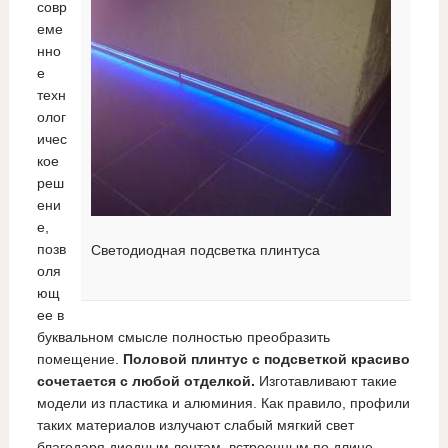
совр
еме
нно
е
техн
олог
ичес
кое
реш
ени
е,
позв
Светодиодная подсветка плинтуса
оля
ющ
ее в
буквальном смысле полностью преобразить
помещение.
Половой плинтус с подсветкой красиво
сочетается с любой отделкой.
Изготавливают такие
модели из пластика и алюминия. Как правило, профили
таких материалов излучают слабый мягкий свет
благодаря диодным лентам, встроенным по длине