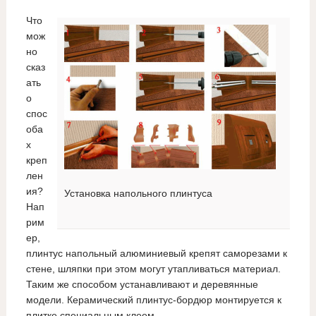
Что
мож
но
сказ
ать
о
спос
оба
х
креп
лен
ия?
Установка напольного плинтуса
Нап
рим
ер,
плинтус напольный алюминиевый крепят саморезами к
стене, шляпки при этом могут утапливаться материал.
Таким же способом устанавливают и деревянные
модели. Керамический плинтус-бордюр монтируется к
плитке специальным клеем.