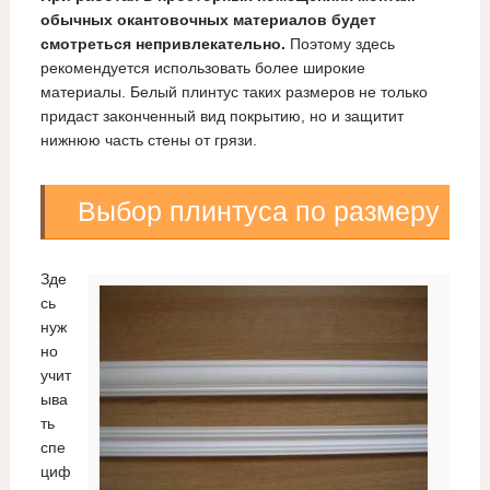
обычных окантовочных материалов будет
смотреться непривлекательно.
Поэтому здесь
рекомендуется использовать более широкие
материалы. Белый плинтус таких размеров не только
придаст законченный вид покрытию, но и защитит
нижнюю часть стены от грязи.
Выбор плинтуса по размеру
Зде
сь
нуж
но
учит
ыва
ть
спе
циф