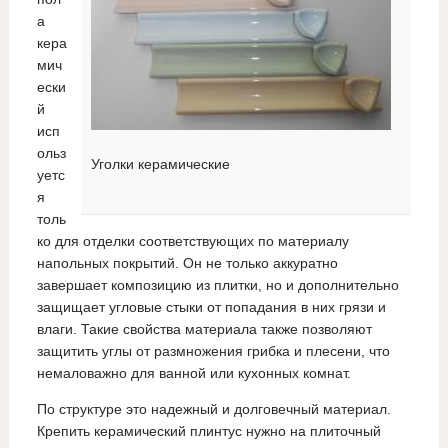
а
кера
мич
ески
й
исп
ольз
Уголки керамические
уетс
я
толь
ко для отделки соответствующих по материалу
напольных покрытий. Он не только аккуратно
завершает композицию из плитки, но и дополнительно
защищает угловые стыки от попадания в них грязи и
влаги. Такие свойства материала также позволяют
защитить углы от размножения грибка и плесени, что
немаловажно для ванной или кухонных комнат.
По структуре это надежный и долговечный материал.
Крепить керамический плинтус нужно на плиточный