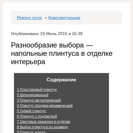
Ремонт пола
»
Комплектующие
Опубликовано 19 Июнь 2015 в 16:38
Разнообразие выбора —
напольные плинтуса в отделке
интерьера
Содержание
1
Пластиковый плинтус
2
Шпонированный
3
Плинтус металлический
4
Плинтус-бордюр керамический
5
Гибкий плинтус
6
Плинтус с подсветкой
7
Цветовые решения в отделке
8
Выбор плинтуса по размеру
9
Плинтус идеал