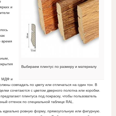
ю
ярких и
дители
алось
как
е время
ьным,
окрытия
Выбираем плинтус по размеру и материалу
с МДФ и
жны совпадать по цвету или отличаться на один тон.
В
елки сочетаются с цветом дверного полотна или коробки.
 предлагают плинтуса под покраску, чтобы пользователь
жный оттенок по специальной таблице RAL.
ь идеально ровную форму, прямоугольную или фигурную.