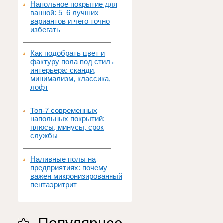
Напольное покрытие для
ванной: 5–6 лучших
вариантов и чего точно
избегать
Как подобрать цвет и
фактуру пола под стиль
интерьера: сканди,
минимализм, классика,
лофт
Топ‑7 современных
напольных покрытий:
плюсы, минусы, срок
службы
Наливные полы на
предприятиях: почему
важен микронизированный
пентаэритрит
Популярное