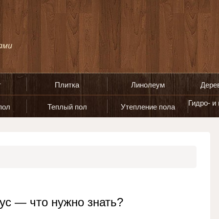
т
Плитка
Линолеум
Дере
Гидро- и
пол
Теплый пол
Утепление пола
с — что нужно знать?