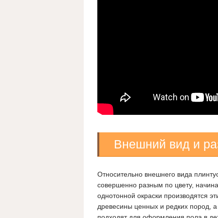
Внешний вид и р
Относительно внешнего вида плинтус
совершенно разным по цвету, начина
однотонной окраски производятся э
древесины ценных и редких пород, а
подходят для оформления пола в де