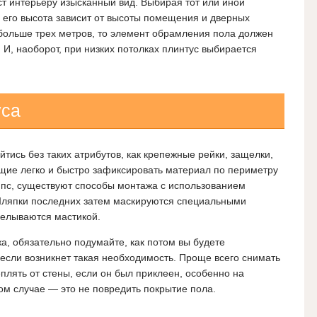
т интерьеру изысканный вид. Выбирая тот или иной
о его высота зависит от высоты помещения и дверных
больше трех метров, то элемент обрамления пола должен
 И, наоборот, при низких потолках плинтус выбирается
уса
тись без таких атрибутов, как крепежные рейки, защелки,
щие легко и быстро зафиксировать материал по периметру
ипс, существуют способы монтажа с использованием
Шляпки последних затем маскируются специальными
елываются мастикой.
а, обязательно подумайте, как потом вы будете
если возникнет такая необходимость. Проще всего снимать
еплять от стены, если он был приклеен, особенно на
том случае — это не повредить покрытие пола.