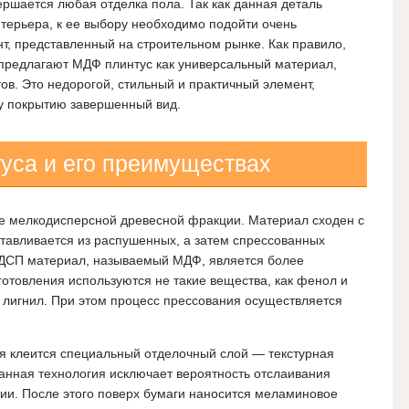
ершается любая отделка пола. Так как данная деталь
терьера, к ее выбору необходимо подойти очень
нт, представленный на строительном рынке. Как правило,
предлагают МДФ плинтус как универсальный материал,
в. Это недорогой, стильный и практичный элемент,
у покрытию завершенный вид.
туса и его преимуществах
е мелкодисперсной древесной фракции. Материал сходен с
тавливается из распушенных, а затем спрессованных
т ДСП материал, называемый МДФ, является более
готовления используются не такие вещества, как фенол и
 лигнил. При этом процесс прессования осуществляется
ия клеится специальный отделочный слой — текстурная
анная технология исключает вероятность отслаивания
ции. После этого поверх бумаги наносится меламиновое