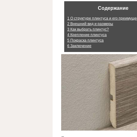
Содержание
1
О структуре плинтуса и его преимуще
2
Внешний вид и размеры
3
Как выбрать плинтус?
4
Крепление плинтуса
5
Покраска плинтуса
6
Заключение