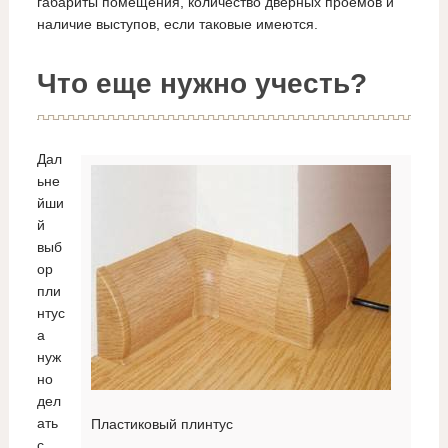
габариты помещения, количество дверных проемов и
наличие выступов, если таковые имеются.
Что еще нужно учесть?
Дал
ьне
йши
й
выб
ор
пли
нтус
а
нуж
но
дел
ать
Пластиковый плинтус
с