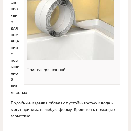
спе
циа
льн
о
для
пом
еще
ний
с
пов
ыше
Плинтус для ванной
нно
й
вла
жностью.
Подобные изделия обладают устойчивостью к воде и
могут принимать любую форму. Крепятся с помощью
герметика.