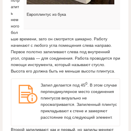
потр
атит
ь
Европлинтус из бука
нем
ного
бол
ьше времени, зато он смотрится шикарно. Работу
начинают с любого угла помещения слева направо.
Первое полотно запиливают слева под внутренний
угол, справа — для соединения. Работа проводится при
помощи инструмента, который называют стусло.
Высота его должна быть не меньше высоты плинтуса.
0
Запил делается под 45
. В этом случае
перпендикулярное место соединения
плинтусов визуально не
просматривается. Запиленный плинтус
прикладывают к стене и замеряют
расстояние под следующий элемент.
Второй запиливают, как и первый, но запилы меняют