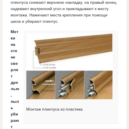
плинтуса снимают верхнюю накладку, на правый конец
надевают внутренний угол и прикладывают к месту
монтажа. Намечают места крепления при помощи
шила и убирают плинтус.
Мет
ки
на
сте
не
све
рля
т
дре
лью
,
пыл
ь
Монтаж плинтуса из пластика
уби
раю
т