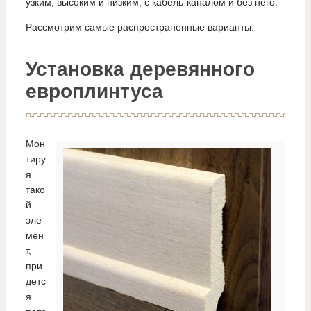
узким, высоким и низким, с кабель-каналом и без него.
Рассмотрим самые распространенные варианты.
Установка деревянного
европлинтуса
Мон
тиру
я
тако
й
эле
мен
т,
при
детс
я