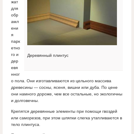
жат
для
обр
амл
ени
я
парк
етно
го и
Деревянный плинтус
дер
евя
нног
о пола. Они изготавливаются из цельного массива
древесины — сосны, ясеня, вишни или дуба. По цене
они намного дороже, чем все остальные, но экологичны
и долговечны.
Крепятся деревянные элементы при помощи гвоздей
или саморезов, при этом шляпки слегка утапливаются в
тело плинтуса.