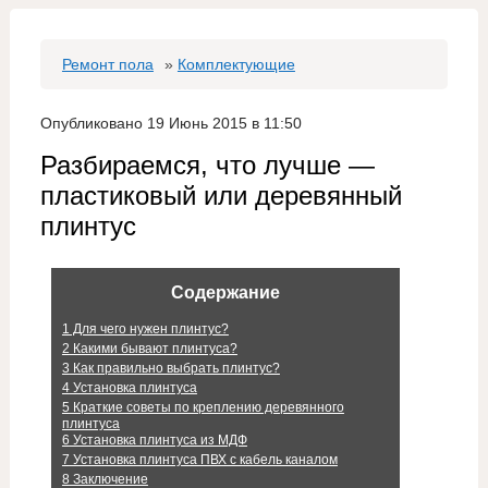
Ремонт пола
»
Комплектующие
Опубликовано 19 Июнь 2015 в 11:50
Разбираемся, что лучше —
пластиковый или деревянный
плинтус
Содержание
1
Для чего нужен плинтус?
2
Какими бывают плинтуса?
3
Как правильно выбрать плинтус?
4
Установка плинтуса
5
Краткие советы по креплению деревянного
плинтуса
6
Установка плинтуса из МДФ
7
Установка плинтуса ПВХ с кабель каналом
8
Заключение