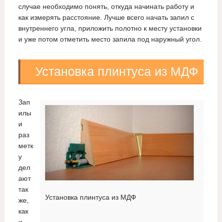
случае необходимо понять, откуда начинать работу и
как измерять расстояние. Лучше всего начать запил с
внутреннего угла, приложить полотно к месту установки
и уже потом отметить место запила под наружный угол.
Установка плинтуса из МДФ
Зап
илы
и
раз
метк
у
дел
ают
так
Установка плинтуса из МДФ
же,
как