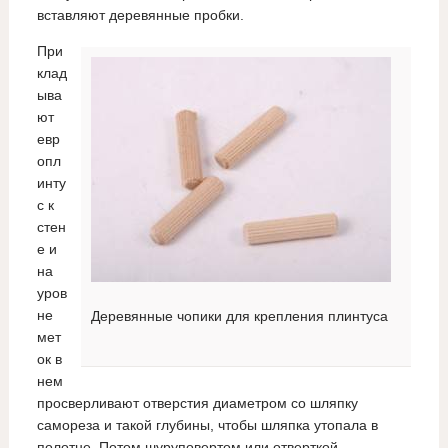
вставляют деревянные пробки.
При
клад
ыва
ют
евр
опл
инту
с к
стен
е и
на
уров
не
Деревянные чопики для крепления плинтуса
мет
ок в
нем
просверливают отверстия диаметром со шляпку
самореза и такой глубины, чтобы шляпка утопала в
полотне. Потом шуруповертом или отверткой