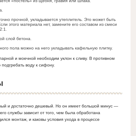
ется «постель» из щебня, гравия или шлака.
а.
точно прочной, укладывается утеплитель. Это может быть
сли этого материала нет, замените его составом из смеси
2:1.
ой слой бетона.
ного пола можно на него укладывать кафельную плитку.
 парной и моечной необходим уклон к сливу. В противном
 подгребать воду к сифону.
ы
чный и достаточно дешевый. Но он имеет большой минус —
его службы зависит от того, чем была обработана
дился монтаж, и каковы условия ухода в процессе