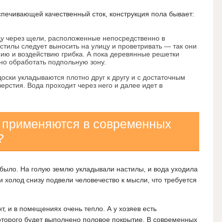
спечивающей качественный сток, конструкция пола бывает:
у через щели, расположенные непосредственно в
стилы следует выносить на улицу и проветривать — так они
ию и воздействию грибка. А пока деревянные решетки
но обработать подпольную зону.
оски укладываются плотно друг к другу и с достаточным
верстия. Вода проходит через него и далее идет в
 применяются в современных
?
было. На голую землю укладывали настилы, и вода уходила
 и холод снизу подвели человечество к мысли, что требуется
, и в помещениях очень тепло. А у хозяев есть
оторого будет выполнено половое покрытие.
В современных