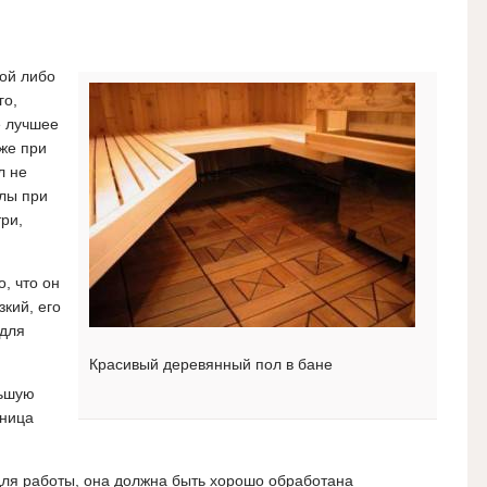
ой либо
го,
е лучшее
же при
л не
олы при
ри,
о, что он
кий, его
 для
Красивый деревянный пол в бане
льшую
нница
для работы, она должна быть хорошо обработана