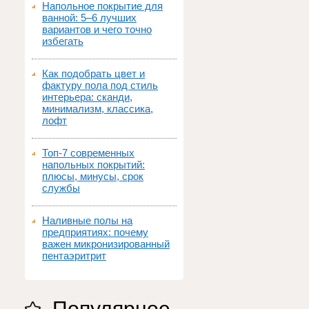
Напольное покрытие для
ванной: 5–6 лучших
вариантов и чего точно
избегать
Как подобрать цвет и
фактуру пола под стиль
интерьера: сканди,
минимализм, классика,
лофт
Топ‑7 современных
напольных покрытий:
плюсы, минусы, срок
службы
Наливные полы на
предприятиях: почему
важен микронизированный
пентаэритрит
Популярное