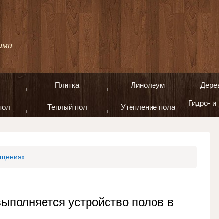
т
Плитка
Линолеум
Дере
Гидро- и
пол
Теплый пол
Утепление пола
ещениях
выполняется устройство полов в