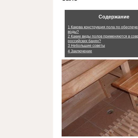
Содержание
1
Какова конструкция пола по обеспече
воды?
2
Какие виды полов применяются в со
российских банях?
3
Небольшие советы
4
Заключение