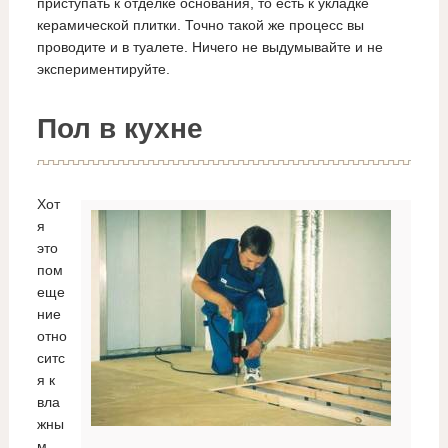
приступать к отделке основания, то есть к укладке
керамической плитки. Точно такой же процесс вы
проводите и в туалете. Ничего не выдумывайте и не
экспериментируйте.
Пол в кухне
Хот
я
это
пом
еще
ние
отно
ситс
я к
вла
жны
м,