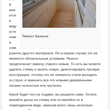
й
име
ется
в
виду
уста
Ремонт балкона
новк
а
сове
ршенно другого материала. Но в нашем случае это не
является обязательным условием. Ремонт
предполагает замену старого новым. То есть вы можете
удалить стяжку и залить новую, демонтировать лаговую
конструкцию, потому что ее элементы стали выходить
из строя, и заменить все это новыми деревянными
лагами полностью или частично.
Какой будет пол на лоджии, вы решаете сами. Хотите,
меняйте доски на стяжку или оставляйте их в
первозданном виде, заменив всего лишь несколько