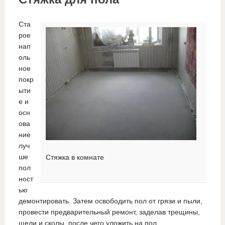
Ста
рое
нап
оль
ное
покр
ыти
е и
осн
ова
ние
луч
ше
Стяжка в комнате
пол
ност
ью
демонтировать. Затем освободить пол от грязи и пыли,
провести предварительный ремонт, заделав трещины,
щели и сколы, после чего уложить на пол