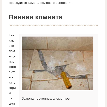
проводится замена полового основания.
Ванная комната
Так
как
это
пом
еще
ние
отно
ситс
я к
кате
гори
и
«вл
Замена порченных элементов
ажн