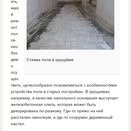
ять,
како
й
рем
онт
пол
ов
нео
бхо
дим
Стяжка пола в хрущёвке
о
осу
щес
твить, целесообразно познакомиться с особенностями
устройства пола в старых постройках. В хрущевках,
например, в качестве напольного основания выступает
железобетонная плита, которая может быть
декорирована по-разному. Где-то прямо на ней
расстелен линолеум, а где-то сооружен деревянный
настил.