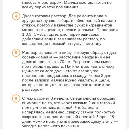
гипсовым раствором. Маячки выставляются по
всему периметру помещения.
Далее готовим раствор. Для ремонта пола в
хрущевках лучше выбирать облегченный вариант
стяжки, поэтому в качестве сухих ингредиентов
можно взять цемент, песок и керамзит. Пропорции
1:3:3. Смесь тщательно перемешиваем,
добавляем воду и замешиваем раствор, по
консистенции похожий на густую сметану.
Раствор выливаем в нишу, которую образуют два
соседних маяка — расстояние между ними не
должно превышать 70 см. Разравниваем смесь
при помощи правила. Начинать заливать стяжку
нужно от самого дальнего от двери угла,
постепенно продвигаясь к выходу. Через 2 дня
после заливки маячки нужно удалить, а щели,
которые останутся от них, заполнить таким же
раствором.
Стяжка сохнет 3 недели. Специалисты обращают
внимание на то, что через каждые 2 дня готовый
пол нужно поливать водой. Чтобы влага
испарялась медленно, сверху стяжка полностью
закрывается полиэтиленовой пленкой. Через 28
дней можно приступать к завершающему этапу —
укладке напольного покрытия.