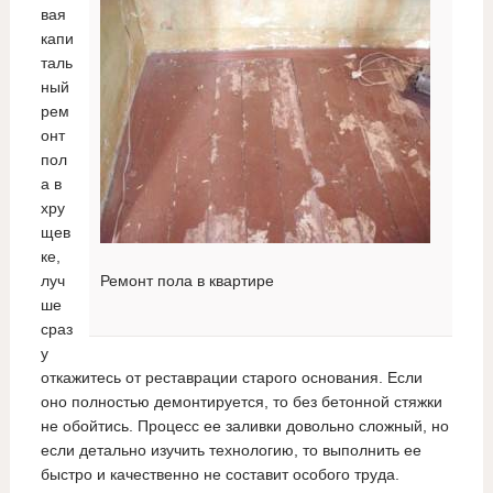
вая
капи
таль
ный
рем
онт
пол
а в
хру
щев
ке,
луч
Ремонт пола в квартире
ше
сраз
у
откажитесь от реставрации старого основания. Если
оно полностью демонтируется, то без бетонной стяжки
не обойтись. Процесс ее заливки довольно сложный, но
если детально изучить технологию, то выполнить ее
быстро и качественно не составит особого труда.