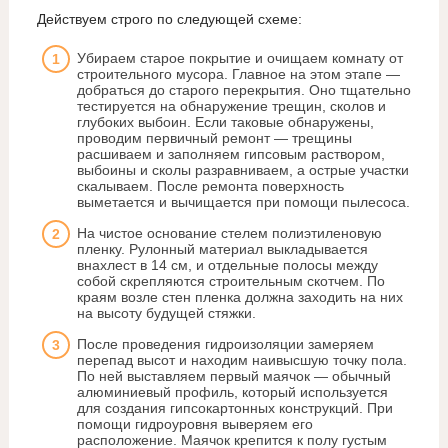
Действуем строго по следующей схеме:
Убираем старое покрытие и очищаем комнату от
строительного мусора. Главное на этом этапе —
добраться до старого перекрытия. Оно тщательно
тестируется на обнаружение трещин, сколов и
глубоких выбоин. Если таковые обнаружены,
проводим первичный ремонт — трещины
расшиваем и заполняем гипсовым раствором,
выбоины и сколы разравниваем, а острые участки
скалываем. После ремонта поверхность
выметается и вычищается при помощи пылесоса.
На чистое основание стелем полиэтиленовую
пленку. Рулонный материал выкладывается
внахлест в 14 см, и отдельные полосы между
собой скрепляются строительным скотчем. По
краям возле стен пленка должна заходить на них
на высоту будущей стяжки.
После проведения гидроизоляции замеряем
перепад высот и находим наивысшую точку пола.
По ней выставляем первый маячок — обычный
алюминиевый профиль, который используется
для создания гипсокартонных конструкций. При
помощи гидроуровня выверяем его
расположение. Маячок крепится к полу густым