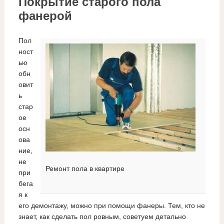
Покрытие старого пола
фанерой
Пол
ност
ью
обн
овит
ь
стар
ое
осн
ова
ние,
не
Ремонт пола в квартире
при
бега
я к
его демонтажу, можно при помощи фанеры. Тем, кто не
знает, как сделать пол ровным, советуем детально