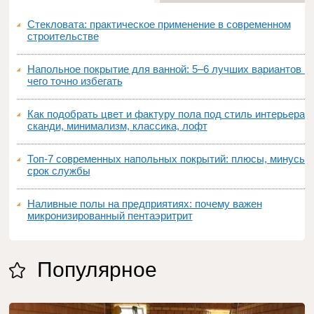
Стекловата: практическое применение в современном
строительстве
Напольное покрытие для ванной: 5–6 лучших вариантов и
чего точно избегать
Как подобрать цвет и фактуру пола под стиль интерьера:
сканди, минимализм, классика, лофт
Топ‑7 современных напольных покрытий: плюсы, минусы,
срок службы
Наливные полы на предприятиях: почему важен
микронизированный пентаэритрит
Популярное