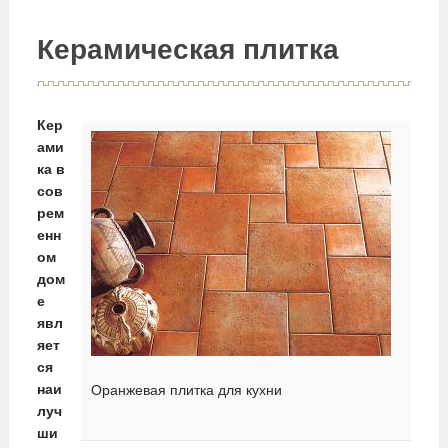
Керамическая плитка
Кер
ами
ка в
сов
рем
енн
ом
дом
е
явл
яет
ся
наи
Оранжевая плитка для кухни
луч
ши