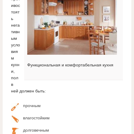
ивос
тоят
ь
нега
тивн
ым
усло
вия
м
кухн
Функциональная и комфортабельная кухня
и,
пол
в
ней должен быть:
прочным
влагостойким
долговечным