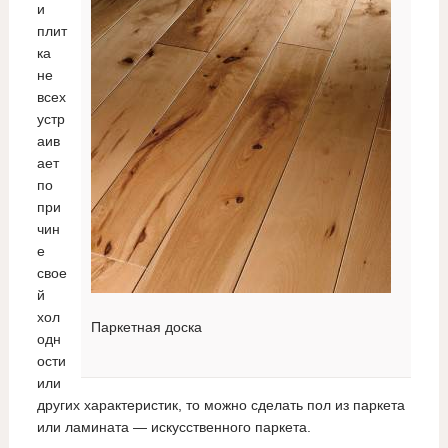
и
плит
ка
не
всех
устр
аив
ает
по
при
чин
е
свое
й
хол
Паркетная доска
одн
ости
или
других характеристик, то можно сделать пол из паркета
или ламината — искусственного паркета.