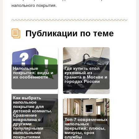
напольного покрытия.
Публикации по теме
Напольные
Где купить стол
покрытия: виды и
кухонный из
их особенности
гранита в Москве и
городах России
Как выбрать
напольное
покрытие для
детской комнаты.
Сравнение
ковролина с
Топ‑7 современных
другими
напольных
популярными
покрытий: плюсы,
напольными
минусы, срок
покрытиями
службы