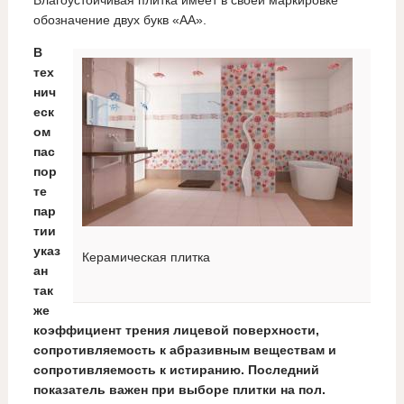
Влагоустойчивая плитка имеет в своей маркировке
обозначение двух букв «АА».
В
тех
нич
еск
ом
пас
пор
те
пар
тии
указ
Керамическая плитка
ан
так
же
коэффициент трения лицевой поверхности,
сопротивляемость к абразивным веществам и
сопротивляемость к истиранию. Последний
показатель важен при выборе плитки на пол.