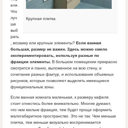
еля.
Что
луч
Крупная плитка
ше
выб
рать
, мозаику или крупные элементы?
Если ванная
большая, размер не важен. Здесь можно смело
экспериментировать, используя разные по
фракции элементы.
В большом помещении прекрасно
смотрится и панно, выложенное на всю стену, и
сочетание разных фактур, и использование объемных
рисунков, которые позволяют выделять имеющиеся
функциональные зоны.
Если ванная комната маленькая, к размеру кафеля
стоит отнестись более внимательно. Многие думают,
что чем мельче фракция, тем будет проще оформить
малогабаритное пространство. Это не так. Чем меньше
плитка, тем меньше визуально воспринимается