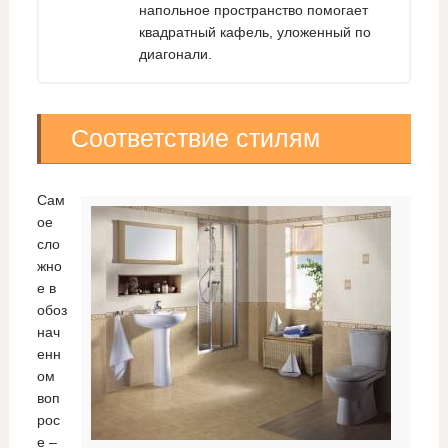
напольное пространство помогает
квадратный кафель, уложенный по
диагонали.
Соответствие стилям
Сам
ое
сло
жно
е в
обоз
нач
енн
ом
воп
рос
е –