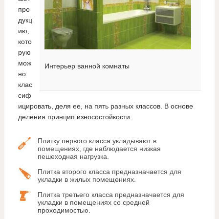
про
дукц
ию,
кото
рую
мож
Интерьер ванной комнаты
но
клас
сиф
ицировать, деля ее, на пять разных классов. В основе
деления принцип износостойкости.
Плитку первого класса укладывают в
помещениях, где наблюдается низкая
пешеходная нагрузка.
Плитка второго класса предназначается для
укладки в жилых помещениях.
Плитка третьего класса предназначается для
укладки в помещениях со средней
проходимостью.