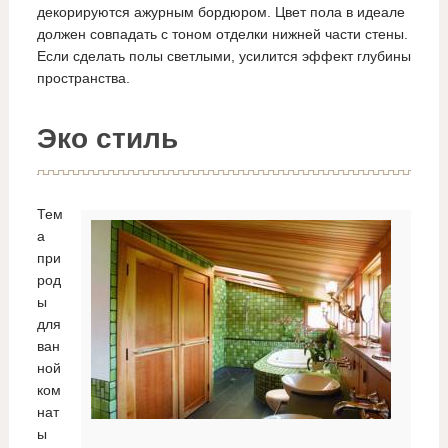
декорируются ажурным бордюром. Цвет пола в идеале
должен совпадать с тоном отделки нижней части стены.
Если сделать полы светлыми, усилится эффект глубины
пространства.
Эко стиль
Тем
а
при
род
ы
для
ван
ной
ком
нат
ы