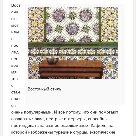
Вост
очн
ые
мот
ивы
в
пос
лед
нее
вре
мя
тож
е
Восточный стиль
стан
овят
ся
очень популярными. И все потому, что они помогают
создавать яркие, пестрые интерьеры, способны
претендовать на звание эксклюзивных. Кафель, на
которой изображены турецкие огурцы, экзотические