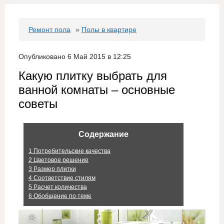
Ремонт пола
»
Полы в квартире
Опубликовано 6 Май 2015 в 12:25
Какую плитку выбрать для
ванной комнаты – основные
советы
Содержание
1
Потребительские качества
2
Цветовое решение
3
Размер плитки
4
Соответствие стилям
5
Расчет количества
6
Обобщение по теме