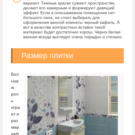
вариант. Темные краски сужают пространство,
делают его камерным и формируют давящий
эффект. Если в описываемом помещении нет
большого окна, не стоит выбирать для
оформления ванной комнаты черный кафель. А
вот в качестве контрастных вставок такой
материал будет достаточно хорош. Черно-белая
ванная всегда выглядит очень парадно и стильно.
Размер плитки
Бол
ьшу
ю
рол
ь
игра
ет и
раз
мер
каф