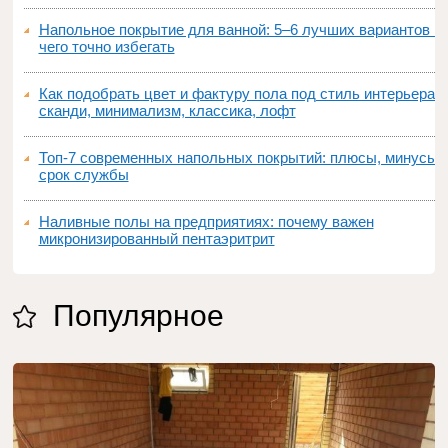
Напольное покрытие для ванной: 5–6 лучших вариантов и
чего точно избегать
Как подобрать цвет и фактуру пола под стиль интерьера:
сканди, минимализм, классика, лофт
Топ‑7 современных напольных покрытий: плюсы, минусы,
срок службы
Наливные полы на предприятиях: почему важен
микронизированный пентаэритрит
Популярное