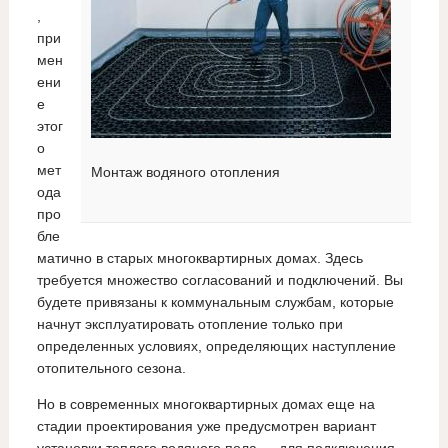
,
при
мен
ени
е
этог
о
мет
Монтаж водяного отопления
ода
про
бле
матично в старых многоквартирных домах. Здесь
требуется множество согласований и подключений. Вы
будете привязаны к коммунальным службам, которые
начнут эксплуатировать отопление только при
определенных условиях, определяющих наступление
отопительного сезона.
Но в современных многоквартирных домах еще на
стадии проектирования уже предусмотрен вариант
установки теплого водяного пола — для подключения