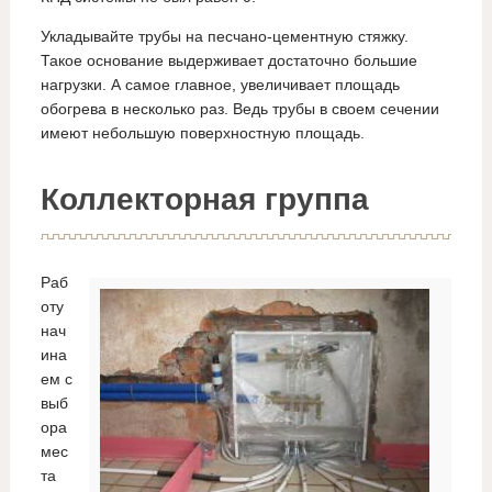
Укладывайте трубы на песчано-цементную стяжку.
Такое основание выдерживает достаточно большие
нагрузки. А самое главное, увеличивает площадь
обогрева в несколько раз. Ведь трубы в своем сечении
имеют небольшую поверхностную площадь.
Коллекторная группа
Раб
оту
нач
ина
ем с
выб
ора
мес
та