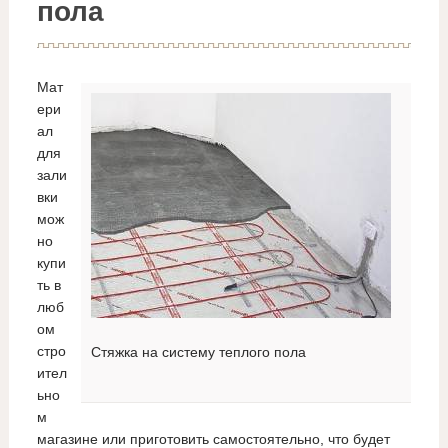
пола
Мат
ери
ал
для
зали
вки
мож
но
купи
ть в
люб
ом
стро
Стяжка на систему теплого пола
ител
ьно
м
магазине или приготовить самостоятельно, что будет