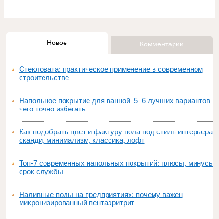
Новое
Комментарии
Стекловата: практическое применение в современном
строительстве
Напольное покрытие для ванной: 5–6 лучших вариантов и
чего точно избегать
Как подобрать цвет и фактуру пола под стиль интерьера:
сканди, минимализм, классика, лофт
Топ‑7 современных напольных покрытий: плюсы, минусы,
срок службы
Наливные полы на предприятиях: почему важен
микронизированный пентаэритрит