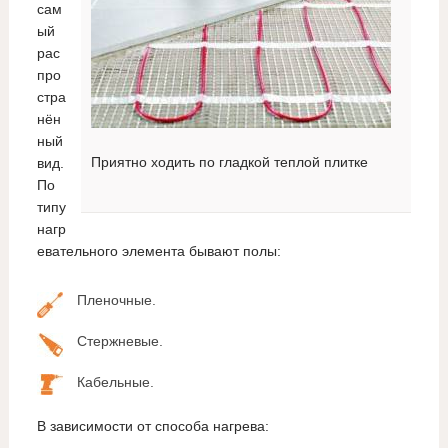
сам
ый
рас
про
стра
нён
ный
Приятно ходить по гладкой теплой плитке
вид.
По
типу
нагр
евательного элемента бывают полы:
Пленочные.
Стержневые.
Кабельные.
В зависимости от способа нагрева: