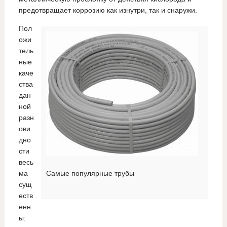
предотвращает коррозию как изнутри, так и снаружи.
Пол
ожи
тель
ные
каче
ства
дан
ной
разн
ови
дно
сти
весь
ма
Самые популярные трубы
сущ
еств
енн
ы: