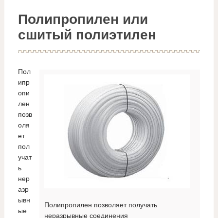
Полипропилен или
сшитый полиэтилен
Пол
ипр
опи
лен
позв
оля
ет
пол
учат
ь
нер
азр
ывн
Полипропилен позволяет получать
ые
неразрывные соединения