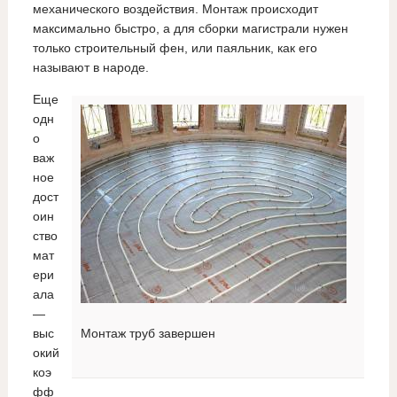
механического воздействия. Монтаж происходит
максимально быстро, а для сборки магистрали нужен
только строительный фен, или паяльник, как его
называют в народе.
Еще
одн
о
важ
ное
дост
оин
ство
мат
ери
ала
—
выс
Монтаж труб завершен
окий
коэ
фф