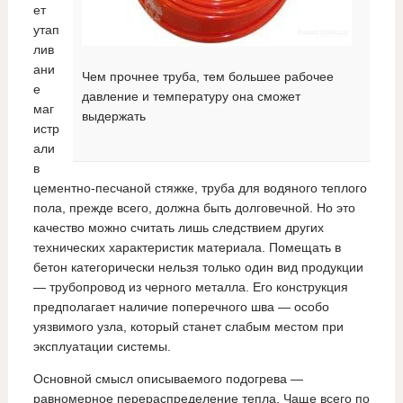
ет
утап
лив
ани
Чем прочнее труба, тем большее рабочее
е
давление и температуру она сможет
маг
выдержать
истр
али
в
цементно-песчаной стяжке, труба для водяного теплого
пола, прежде всего, должна быть долговечной. Но это
качество можно считать лишь следствием других
технических характеристик материала. Помещать в
бетон категорически нельзя только один вид продукции
— трубопровод из черного металла. Его конструкция
предполагает наличие поперечного шва — особо
уязвимого узла, который станет слабым местом при
эксплуатации системы.
Основной смысл описываемого подогрева —
равномерное перераспределение тепла. Чаще всего по