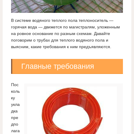
В системе водяного теплого пола теплоноситель —
горячая вода — движется по магистралям, уложенным
на ровное основание по разным схемам. Давайте
поговорим о трубах для теплого водяного пола и
выясним, какие требования к ним предъявляются.
Главные требования
Пос
коль
ку
укла
дка
пре
дпо
лага