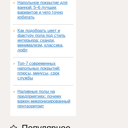
Напольное покрытие для
ванной: 5–6 лучших
вариантов и чего точно
избегать
Как подобрать цвет и
фактуру пола под стиль
интерьера: сканди,
минимализм, классика,
лофт
Топ‑7 современных
напольных покрытий:
плюсы, минусы, срок
службы
Наливные полы на
предприятиях: почему
важен микронизированный
пентаэритрит
Популярное