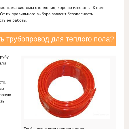
монтажа системы отопления, хорошо известны. К ним
 От их правильного выбора зависит безопасность
сть ее работы.
ь трубопровод для теплого пола?
трубу
ели
о
сто.
еме
новную
ать
Трубы для систем теплого пола