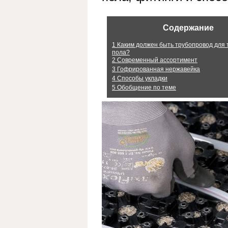
Содержание
1
Каким должен быть трубопровод для 
пола?
2
Современный ассортимент
3
Гофрированная нержавейка
4
Способы укладки
5
Обобщение по теме