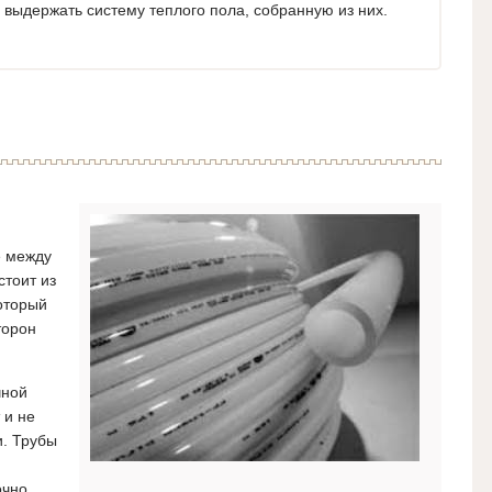
выдержать систему теплого пола, собранную из них.
м
е между
стоит из
оторый
торон
чной
 и не
и. Трубы
очно