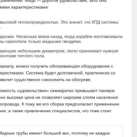
раничений. Медь — дорогое удовольствие, зато она
кими характеристиками:
высокой теплопроводностью. Это значит, что КПД системы
.
ррозии. Несколько веков назад, когда корабли изготавливали
лы скрепляли только медными гвоздями.
ладающие небольшим диаметром, легко принимают нужную
монтаже теплого пола.
териалу, можно получить обогревающее оборудование с
ристиками. Система будет долговечной, практически со
озволит существенно сэкономить на обогреве.
тоимость «удовольствия» семикратно превышает таковую
но высокая цена не позволяет широким слоям населения
бопровода. К тому же его сборка предполагает применение
ия, а также привлечение специалистов, что тоже стоит
Медные трубы имеют большой вес, поэтому не каждое