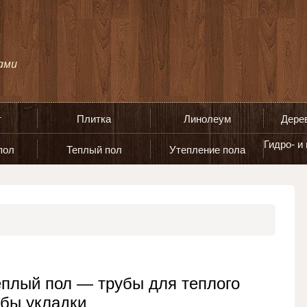
т
Плитка
Линолеум
Дере
Гидро- и
пол
Теплый пол
Утепление пола
еплый пол — трубы для теплого
обы укладки