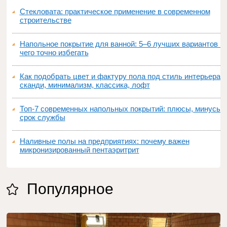
Стекловата: практическое применение в современном
строительстве
Напольное покрытие для ванной: 5–6 лучших вариантов и
чего точно избегать
Как подобрать цвет и фактуру пола под стиль интерьера:
сканди, минимализм, классика, лофт
Топ‑7 современных напольных покрытий: плюсы, минусы,
срок службы
Наливные полы на предприятиях: почему важен
микронизированный пентаэритрит
Популярное