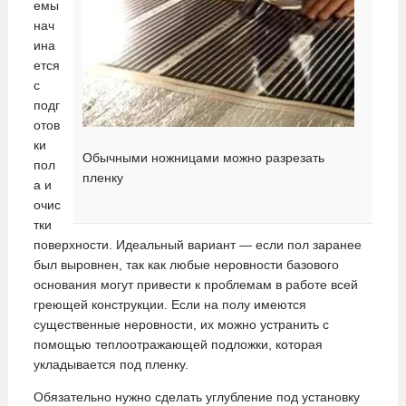
емы
нач
ина
ется
с
подг
отов
ки
Обычными ножницами можно разрезать
пол
пленку
а и
очис
тки
поверхности. Идеальный вариант — если пол заранее
был выровнен, так как любые неровности базового
основания могут привести к проблемам в работе всей
греющей конструкции. Если на полу имеются
существенные неровности, их можно устранить с
помощью теплоотражающей подложки, которая
укладывается под пленку.
Обязательно нужно сделать углубление под установку