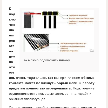
К
под
клю
чен
ию
наг
рев
ате
ля
нуж
Так можно подключить пленку
но
отн
ест
ись очень тщательно, так как при плохом обжиме
контакта может возникнуть обрыв цепи, и работу
придется полностью переделывать.
Подключение
осуществляется с помощью зажимов типа «краб» и
обычных плоскогубцев.
Одна пластинка «краба» вставляется внутрь пленки, а