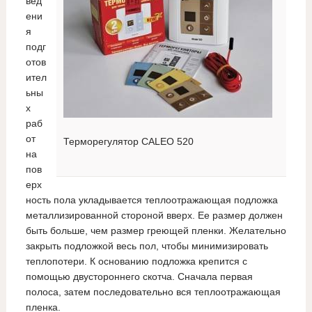
вед
ени
я
подг
отов
ител
ьны
х
раб
от
Терморегулятор CALEO 520
на
пов
ерх
ность пола укладывается теплоотражающая подложка
металлизированной стороной вверх. Ее размер должен
быть больше, чем размер греющей пленки. Желательно
закрыть подложкой весь пол, чтобы минимизировать
теплопотери. К основанию подложка крепится с
помощью двустороннего скотча. Сначала первая
полоса, затем последовательно вся теплоотражающая
пленка.