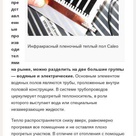
пре
дст
авл
енн
ые
про
изв
Инфракрасный пленочный теплый пол Caleo
оди
тел
ями
на рынке, можно разделить на две большие группы
— водяные и электрические.
Основным элементом
водяных полов являются трубы, проложенные внутри
половой конструкции. В системе трубопроводов
циркулирует подогретый теплоноситель, в роли
которого выступает вода или специальные
незамерзающие жидкости.
Тепло распространяется снизу вверх, равномерно
прогревая все помещение и не оставляя плохо
прогретых участков. В отличие от отопления с помощью