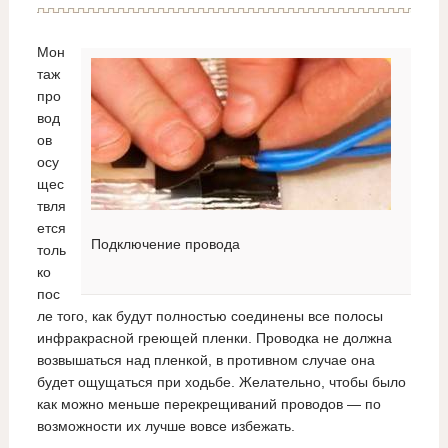
Мон
таж
про
вод
ов
осу
щес
твля
ется
Подключение провода
толь
ко
пос
ле того, как будут полностью соединены все полосы
инфракрасной греющей пленки. Проводка не должна
возвышаться над пленкой, в противном случае она
будет ощущаться при ходьбе. Желательно, чтобы было
как можно меньше перекрещиваний проводов — по
возможности их лучше вовсе избежать.