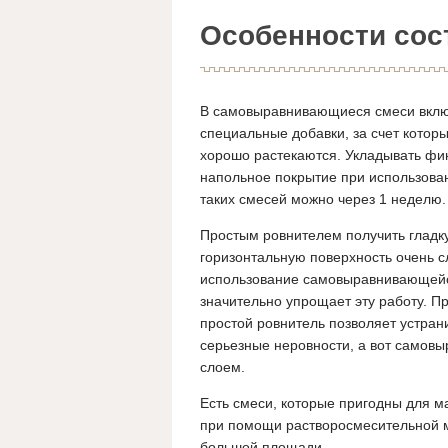
Особенности сос
В самовыравнивающиеся смеси вкл
специальные добавки, за счет котор
хорошо растекаются. Укладывать ф
напольное покрытие при использова
таких смесей можно через 1 неделю.
Простым ровнителем получить гладк
горизонтальную поверхность очень с
использование самовыравнивающей
значительно упрощает эту работу. П
простой ровнитель позволяет устран
серьезные неровности, а вот самов
слоем.
Есть смеси, которые пригодны для м
при помощи растворосмесительной м
большой площади.