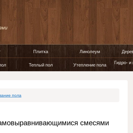
т
Плитка
Линолеум
Дере
Гидро- и
пол
Теплый пол
Утепление пола
вание пола
самовыравнивающимися смесями