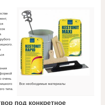
естве
ент,
ся
сок
а
грубого
нишного.
и
ься
ения
 формой
о очень
нишного
Все необходимые материалы
его типа.
вор под конкретное