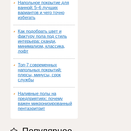
Напольное покрытие для
ванной: 5–6 лучших
вариантов и чего точно
избегать
Как подобрать цвет и
фактуру пола под стиль
интерьера: сканди,
минимализм, классика,
лофт
Топ‑7 современных
напольных покрытий:
плюсы, минусы, срок
службы
Наливные полы на
предприятиях: почему
важен микронизированный
пентаэритрит
Популярное