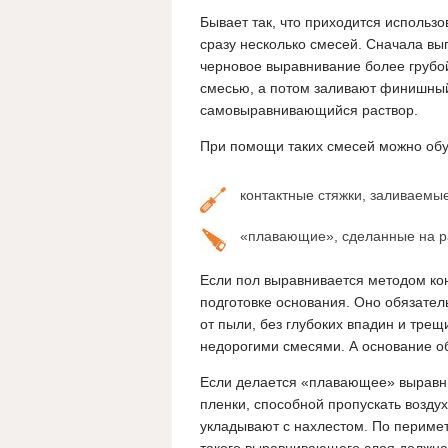
Бывает так, что приходится использо
сразу несколько смесей. Сначала в
черновое выравнивание более грубо
смесью, а потом заливают финишны
самовыравнивающийся раствор.
При помощи таких смесей можно обу
контактные стяжки, заливаемы
«плавающие», сделанные на ра
Если пол выравнивается методом кон
подготовке основания. Оно обязате
от пыли, без глубоких впадин и трещ
недорогими смесями. А основание об
Если делается «плавающее» выравни
пленки, способной пропускать возду
укладывают с нахлестом. По периме