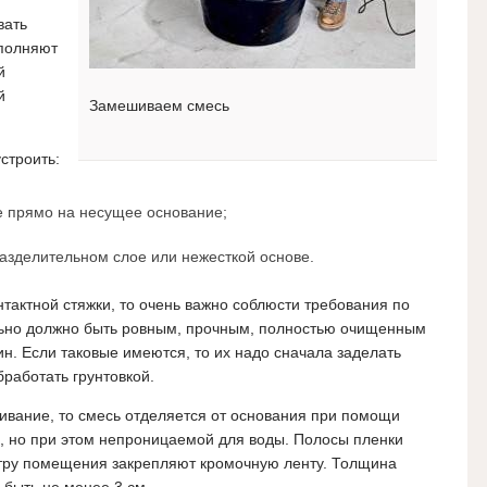
вать
ыполняют
й
й
Замешиваем смесь
строить:
е прямо на несущее основание;
зделительном слое или нежесткой основе.
тактной стяжки, то очень важно соблюсти требования по
льно должно быть ровным, прочным, полностью очищенным
ин. Если таковые имеются, то их надо сначала заделать
работать грунтовкой.
вание, то смесь отделяется от основания при помощи
х, но при этом непроницаемой для воды. Полосы пленки
тру помещения закрепляют кромочную ленту. Толщина