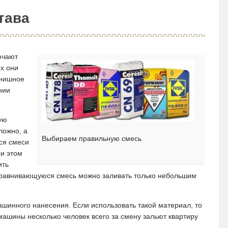
тава
ючают
ых они
инишное
нии
ую
ложно, а
Выбираем правильную смесь
ся смеси
ри этом
ить
ыравнивающуюся смесь можно заливать только небольшим
ашинного нанесения. Если использовать такой материал, то
ашины несколько человек всего за смену зальют квартиру