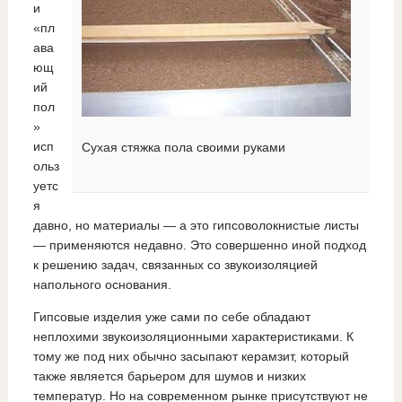
и
«пл
ава
ющ
ий
пол
»
исп
Сухая стяжка пола своими руками
ольз
уетс
я
давно, но материалы — а это гипсоволокнистые листы
— применяются недавно. Это совершенно иной подход
к решению задач, связанных со звукоизоляцией
напольного основания.
Гипсовые изделия уже сами по себе обладают
неплохими звукоизоляционными характеристиками. К
тому же под них обычно засыпают керамзит, который
также является барьером для шумов и низких
температур. Но на современном рынке присутствуют не