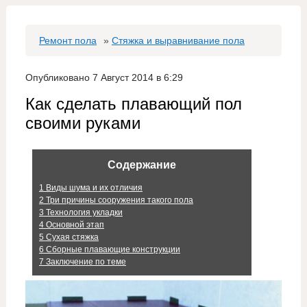
Ремонт пола
»
Стяжка и выравнивание пола
Опубликовано 7 Август 2014 в 6:29
Как сделать плавающий пол
своими руками
Содержание
1
Виды шума и их отличия
2
Три причины сооружения такого пола
3
Технология укладки
4
Основной этап
5
Сухая стяжка
6
Сборные плавающие конструкции
7
Заключение по теме