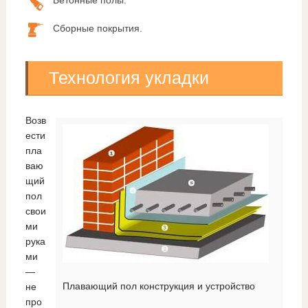
Бетонные полы.
Сборные покрытия.
Технология укладки
Возв
ести
пла
ваю
щий
пол
свои
ми
рука
ми
—
Плавающий пол конструкция и устройство
не
про