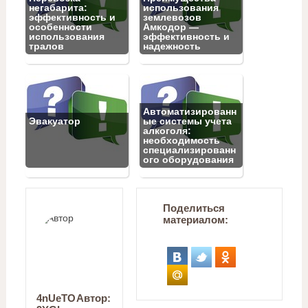
негабарита:
использования
эффективность и
землевозов
особенности
Амкодор —
использования
эффективность и
тралов
надежность
Автоматизированн
Эвакуатор
ые системы учета
алкоголя:
необходимость
специализированн
ого оборудования
Поделиться
материалом:
4nUeTO
Автор: