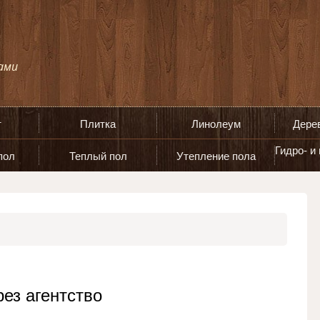
т
Плитка
Линолеум
Дере
Гидро- и
пол
Теплый пол
Утепление пола
ез агентство