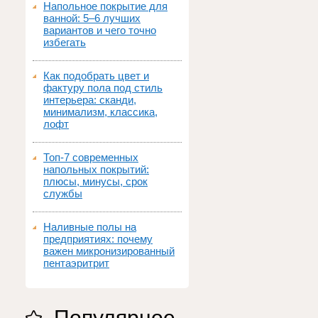
Напольное покрытие для
ванной: 5–6 лучших
вариантов и чего точно
избегать
Как подобрать цвет и
фактуру пола под стиль
интерьера: сканди,
минимализм, классика,
лофт
Топ‑7 современных
напольных покрытий:
плюсы, минусы, срок
службы
Наливные полы на
предприятиях: почему
важен микронизированный
пентаэритрит
Популярное