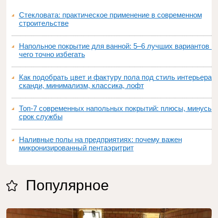
Стекловата: практическое применение в современном
строительстве
Напольное покрытие для ванной: 5–6 лучших вариантов и
чего точно избегать
Как подобрать цвет и фактуру пола под стиль интерьера:
сканди, минимализм, классика, лофт
Топ‑7 современных напольных покрытий: плюсы, минусы,
срок службы
Наливные полы на предприятиях: почему важен
микронизированный пентаэритрит
Популярное