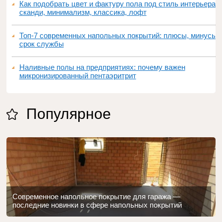
Как подобрать цвет и фактуру пола под стиль интерьера:
сканди, минимализм, классика, лофт
Топ‑7 современных напольных покрытий: плюсы, минусы,
срок службы
Наливные полы на предприятиях: почему важен
микронизированный пентаэритрит
Популярное
Современное напольное покрытие для гаража —
последние новинки в сфере напольных покрытий