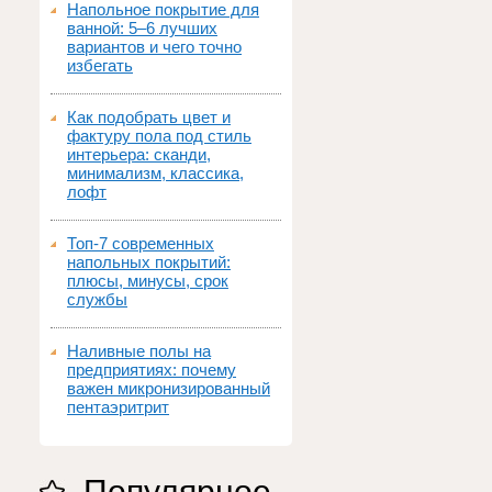
Напольное покрытие для
ванной: 5–6 лучших
вариантов и чего точно
избегать
Как подобрать цвет и
фактуру пола под стиль
интерьера: сканди,
минимализм, классика,
лофт
Топ‑7 современных
напольных покрытий:
плюсы, минусы, срок
службы
Наливные полы на
предприятиях: почему
важен микронизированный
пентаэритрит
Популярное