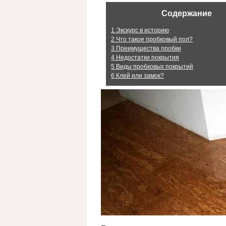
Содержание
1
Экскурс в историю
2
Что такое пробковый пол?
3
Преимущества пробки
4
Недостатки покрытия
5
Виды пробковых покрытий
6
Клей или замок?