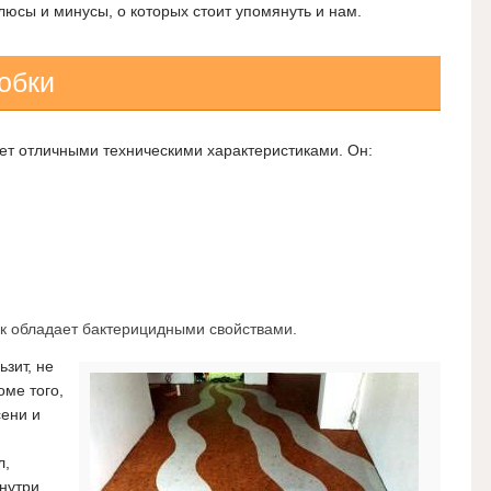
люсы и минусы, о которых стоит упомянуть и нам.
обки
т отличными техническими характеристиками. Он:
ак обладает бактерицидными свойствами.
зит, не
оме того,
сени и
л,
нутри