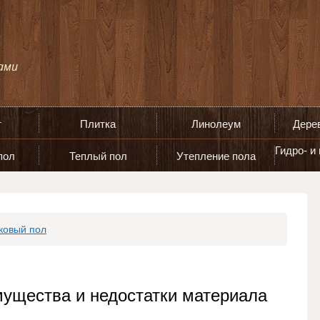
т
Плитка
Линолеум
Дере
Гидро- и
пол
Теплый пол
Утепление пола
ковый пол
мущества и недостатки материала