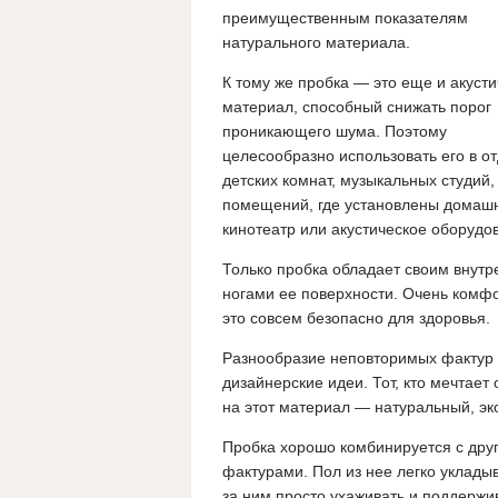
преимущественным показателям
натурального материала.
К тому же пробка — это еще и акуст
материал, способный снижать порог
проникающего шума. Поэтому
целесообразно использовать его в о
детских комнат, музыкальных студий,
помещений, где установлены домаш
кинотеатр или акустическое оборудо
Только пробка обладает своим внутр
ногами ее поверхности. Очень комфор
это совсем безопасно для здоровья.
Разнообразие неповторимых фактур 
дизайнерские идеи. Тот, кто мечтает
на этот материал — натуральный, эк
Пробка хорошо комбинируется с дру
фактурами. Пол из нее легко уклады
за ним просто ухаживать и поддержи