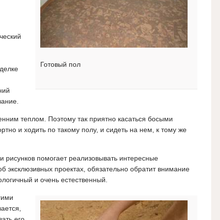
ический
Готовый пол
тделке
ний
вание.
енним теплом. Поэтому так приятно касаться босыми
тно и ходить по такому полу, и сидеть на нем, к тому же
и рисунков помогает реализовывать интересные
 об эксклюзивных проектах, обязательно обратит внимание
ологичный и очень естественный.
гими
вается,
вать его