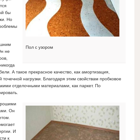
тся
ый бы
ки. Но
проблемы
ешним
Пол с узором
Он не
ров,
никогда
бели. А такое прекрасное качество, как амортизация,
й точечной нагрузки. Благодаря этим свойствам пробковое
такими отделочными материалами, как паркет. По
рировать.
орошими
ами. Он
етом.
омогает
ергии.
И
сти к