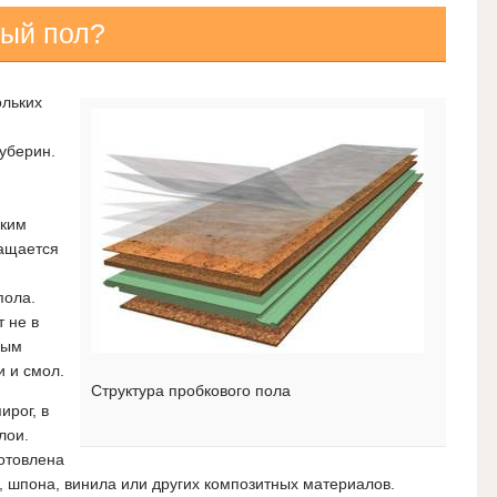
вый пол?
ольких
уберин.
аким
ращается
пола.
 не в
ным
 и смол.
Структура пробкового пола
ирог, в
лои.
отовлена
, шпона, винила или других композитных материалов.