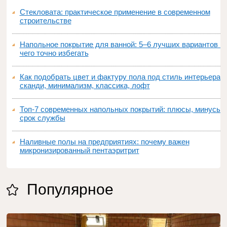
Стекловата: практическое применение в современном
строительстве
Напольное покрытие для ванной: 5–6 лучших вариантов и
чего точно избегать
Как подобрать цвет и фактуру пола под стиль интерьера:
сканди, минимализм, классика, лофт
Топ‑7 современных напольных покрытий: плюсы, минусы,
срок службы
Наливные полы на предприятиях: почему важен
микронизированный пентаэритрит
Популярное