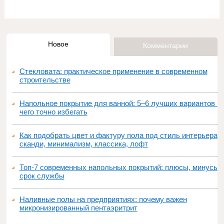
Новое
Комментарии
Стекловата: практическое применение в современном
строительстве
Напольное покрытие для ванной: 5–6 лучших вариантов и
чего точно избегать
Как подобрать цвет и фактуру пола под стиль интерьера:
сканди, минимализм, классика, лофт
Топ‑7 современных напольных покрытий: плюсы, минусы,
срок службы
Наливные полы на предприятиях: почему важен
микронизированный пентаэритрит