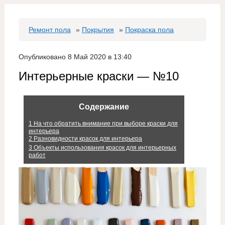
Ремонт пола
»
Покрытия
»
Покраска пола
Опубликовано 8 Май 2020 в 13:40
Интерьерные краски — №10
Содержание
1
На что обратить внимание при выборе краски для
интерьера
2
Разновидности красок для интерьера
3
Объекты использования красок для интерьерных
работ