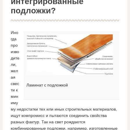
интегрированные
подложки?
Ино
гда
про
изво
дите
ли,
жел
ая
свес
Ламинат с подложкой
ти к
мин
иму
му недостатки тех или иных строительных материалов,
ищут компромисс и пытаются соединить свойства
разных фактур. Так на свет рождаются
комбинированные подложки, например, изготовленные