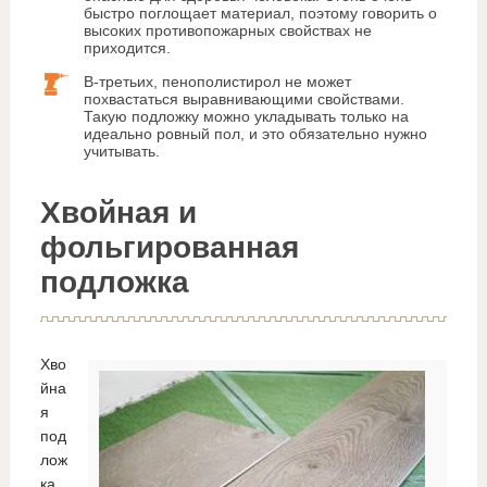
быстро поглощает материал, поэтому говорить о
высоких противопожарных свойствах не
приходится.
В-третьих, пенополистирол не может
похвастаться выравнивающими свойствами.
Такую подложку можно укладывать только на
идеально ровный пол, и это обязательно нужно
учитывать.
Хвойная и
фольгированная
подложка
Хво
йна
я
под
лож
ка