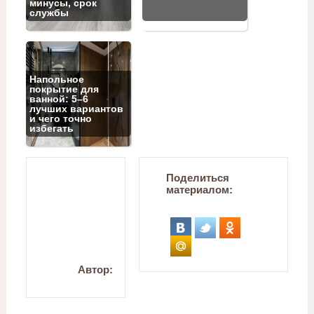
минусы, срок
службы
Напольное
покрытие для
ванной: 5–6
лучших вариантов
и чего точно
избегать
Поделиться
материалом:
Автор: