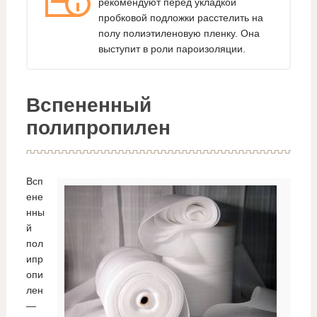
рекомендуют перед укладкой
пробковой подложки расстелить на
полу полиэтиленовую пленку. Она
выступит в роли пароизоляции.
Вспененный
полипропилен
Всп
ене
нны
й
пол
ипр
опи
лен
—