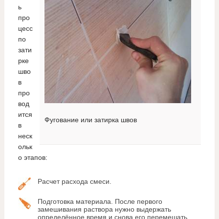
ь
про
цесс
по
зати
рке
шво
в
про
вод
ится
Фугование или затирка швов
в
неск
ольк
о этапов:
Расчет расхода смеси.
Подготовка материала. После первого
замешивания раствора нужно выдержать
определённое время и снова его перемешать,