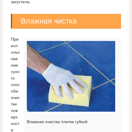
загустела.
Влажная чистка
При
исп
ольз
ова
нии
сухо
го
спос
оба
очис
тки
пов
ерх
Влажная очистка плитки губкой
ност
и