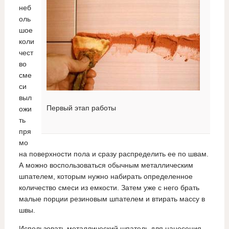
неб
оль
шое
коли
чест
во
сме
си
выл
Первый этап работы
ожи
ть
пря
мо
на поверхности пола и сразу распределить ее по швам.
А можно воспользоваться обычным металлическим
шпателем, которым нужно набирать определенное
количество смеси из емкости. Затем уже с него брать
малые порции резиновым шпателем и втирать массу в
швы.
Использовать металлический шпатель для нанесения