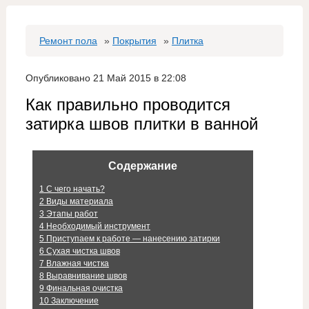
Ремонт пола
»
Покрытия
»
Плитка
Опубликовано 21 Май 2015 в 22:08
Как правильно проводится
затирка швов плитки в ванной
Содержание
1
С чего начать?
2
Виды материала
3
Этапы работ
4
Необходимый инструмент
5
Приступаем к работе — нанесению затирки
6
Сухая чистка швов
7
Влажная чистка
8
Выравнивание швов
9
Финальная очистка
10
Заключение