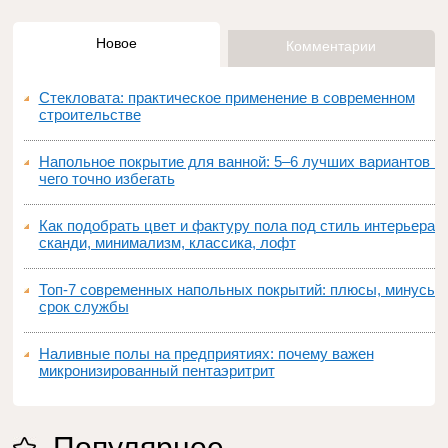
Новое
Комментарии
Стекловата: практическое применение в современном
строительстве
Напольное покрытие для ванной: 5–6 лучших вариантов и
чего точно избегать
Как подобрать цвет и фактуру пола под стиль интерьера:
сканди, минимализм, классика, лофт
Топ‑7 современных напольных покрытий: плюсы, минусы,
срок службы
Наливные полы на предприятиях: почему важен
микронизированный пентаэритрит
Популярное