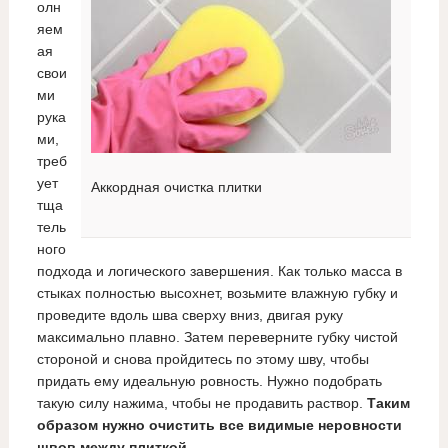
олн
яем
ая
свои
ми
рука
ми,
треб
ует
Аккордная очистка плитки
тща
тель
ного
подхода и логического завершения. Как только масса в
стыках полностью высохнет, возьмите влажную губку и
проведите вдоль шва сверху вниз, двигая руку
максимально плавно. Затем переверните губку чистой
стороной и снова пройдитесь по этому шву, чтобы
придать ему идеальную ровность. Нужно подобрать
такую силу нажима, чтобы не продавить раствор.
Таким
образом нужно очистить все видимые неровности
швов между плиткой.