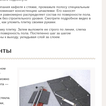
ипания кафеля к стяжке, промажьте полосу специальным
поминает консистенцию шпаклевки. Его наносят
ая равномерно распределяет состав по поверхности пола.
ж без строительного уровня. Смотрите подробное видео в
 как уложить плитку своими руками.
аму плитку. Затем выложите ее строго по линии, слегка
 поверхность пола. Постепенно шаг за шагом
ны к выходу, укладывая слой за слоем.
енты
тном
т
 можно
нта —
стекла.
ки,