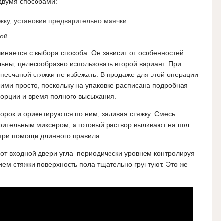
двумя способами:
жку, установив предварительно маячки.
ой.
чинается с выбора способа. Он зависит от особенностей
льны, целесообразно использовать второй вариант. При
песчаной стяжки не избежать. В продаже для этой операции
ними просто, поскольку на упаковке расписана подробная
порции и время полного высыхания.
орок и ориентируются по ним, заливая стяжку. Смесь
оительным миксером, а готовый раствор выливают на пол
при помощи длинного правила.
 от входной двери угла, периодически уровнем контролируя
ем стяжки поверхность пола тщательно грунтуют. Это же
.