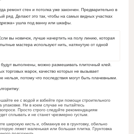
гда ремонт стен и потолка уже закончен. Предварительно в
ый ряд. Делают это так, чтобы на самых видных участках
одрезка» ушла под ванну или шкафы.
сли вы новичок, лучше начертить на полу линию, которая
пытные мастера используют нить, натянутую от одной
и будут выполнены, можно размешивать плиточный клей.
х торговых марок, качество которых не вызывает
е нельзя, потому что последствия могут быть плачевными.
лгоритму:
ешайте ее с водой и взбейте при помощи строительного
 упаковке. Ни в коем случае не пытайтесь
вопросе. Просто строго следуйте рекомендациям
удет сплывать и не станет чрезмерно густым.
е широкую кисть и, обмакнув ее в грунтовку, обильно
оторую ляжет маленькая или большая плитка. Грунтовка
много подсохнуть.