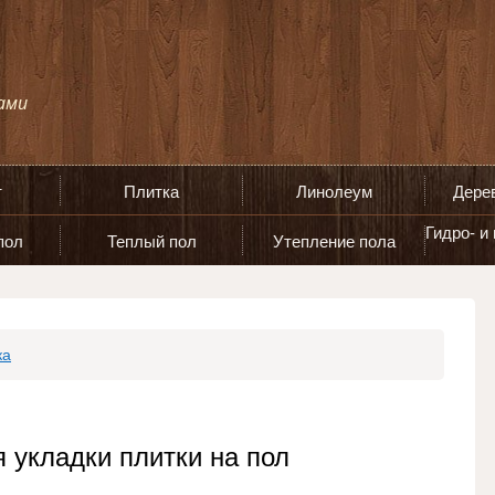
т
Плитка
Линолеум
Дере
Гидро- и
пол
Теплый пол
Утепление пола
ка
 укладки плитки на пол