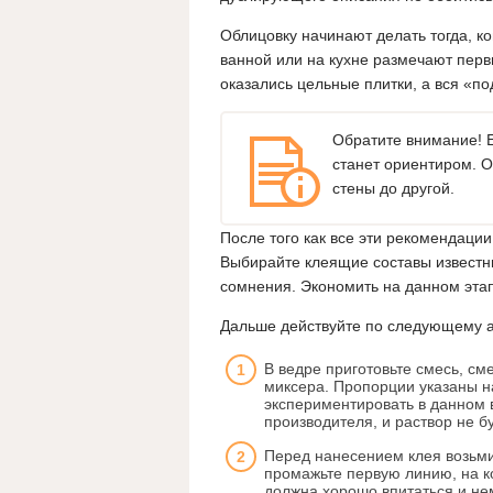
Облицовку начинают делать тогда, ко
ванной или на кухне размечают перв
оказались цельные плитки, а вся «п
Обратите внимание! Е
станет ориентиром. О
стены до другой.
После того как все эти рекомендаци
Выбирайте клеящие составы известны
сомнения. Экономить на данном этап
Дальше действуйте по следующему а
В ведре приготовьте смесь, см
миксера. Пропорции указаны на
экспериментировать в данном 
производителя, и раствор не б
Перед нанесением клея возьмит
промажьте первую линию, на к
должна хорошо впитаться и не