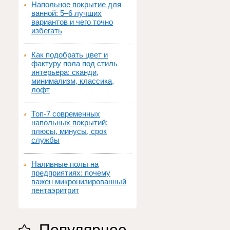
Напольное покрытие для
ванной: 5–6 лучших
вариантов и чего точно
избегать
Как подобрать цвет и
фактуру пола под стиль
интерьера: сканди,
минимализм, классика,
лофт
Топ‑7 современных
напольных покрытий:
плюсы, минусы, срок
службы
Наливные полы на
предприятиях: почему
важен микронизированный
пентаэритрит
Популярное