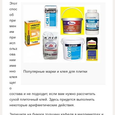
Этот
спос
об
при
мен
им
при
исп
ольз
ова
нии
име
нно
Популярные марки и клея для плитки
клея
щег
о
состава и не подходит, если вам нужно рассчитать
сухой плиточный клей. Здесь придется выполнить
некоторые арифметические действия.
Запишите на бумаге толщину кафеля в миллиметрах и