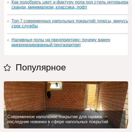
Как подобрать цвет и фактуру пола под стиль интерьера:
сканди, минимализм, классика, лофт
Топ‑7 современных напольных покрытий: плюсы, минусы,
срок службы
Наливные полы на предприятиях: почему важен
микронизированный пентаэритрит
Популярное
Современное напольное покрытие для гаража —
последние новинки в сфере напольных покрытий