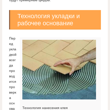
будут примерные цифры.
Технология укладки и
рабочее основание
Пер
ед
укла
дкой
всег
да
про
вод
ится
про
верк
а
осн
Технология нанесения клея
ова