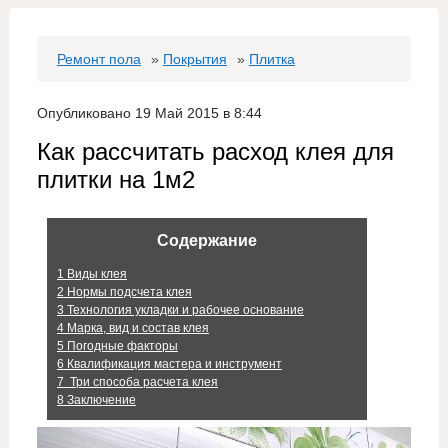
Ремонт пола
»
Покрытия
»
Плитка
Опубликовано 19 Май 2015 в 8:44
Как рассчитать расход клея для
плитки на 1м2
Содержание
1
Виды клея
2
Нормы подсчета клея
3
Технология укладки и рабочее основание
4
Марка, вид и состав клея
5
Погодные факторы
6
Квалификация мастера и инструмент
7
Три способа расчета клея
8
Заключение