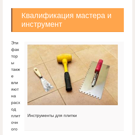
Квалификация мастера и
инструмент
Эти
фак
тор
ы
такж
е
вли
яют
на
расх
од
Инструменты для плитки
плит
очн
ого