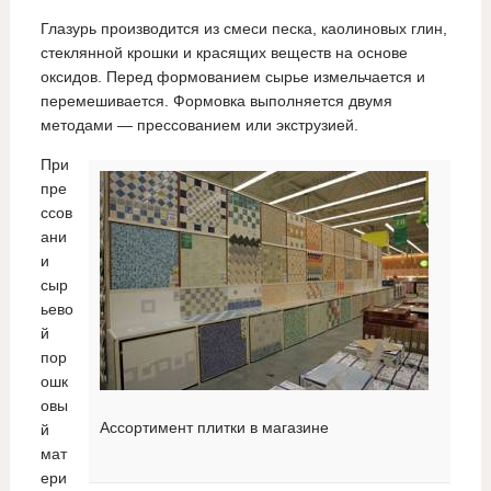
Глазурь производится из смеси песка, каолиновых глин,
стеклянной крошки и красящих веществ на основе
оксидов. Перед формованием сырье измельчается и
перемешивается. Формовка выполняется двумя
методами — прессованием или экструзией.
При
пре
ссов
ани
и
сыр
ьево
й
пор
ошк
овы
Ассортимент плитки в магазине
й
мат
ери