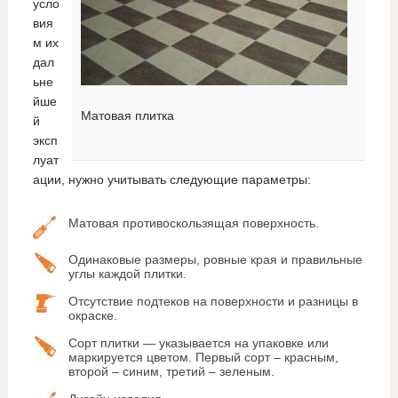
усло
вия
м их
дал
ьне
йше
Матовая плитка
й
эксп
луат
ации, нужно учитывать следующие параметры:
Матовая противоскользящая поверхность.
Одинаковые размеры, ровные края и правильные
углы каждой плитки.
Отсутствие подтеков на поверхности и разницы в
окраске.
Сорт плитки — указывается на упаковке или
маркируется цветом. Первый сорт – красным,
второй – синим, третий – зеленым.