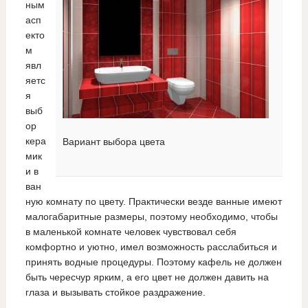
ным
асп
екто
м
явл
яетс
я
выб
ор
кера
Вариант выбора цвета
мик
и в
ван
ную комнату по цвету. Практически везде ванные имеют
малогабаритные размеры, поэтому необходимо, чтобы
в маленькой комнате человек чувствовал себя
комфортно и уютно, имел возможность расслабиться и
принять водные процедуры. Поэтому кафель не должен
быть чересчур ярким, а его цвет не должен давить на
глаза и вызывать стойкое раздражение.