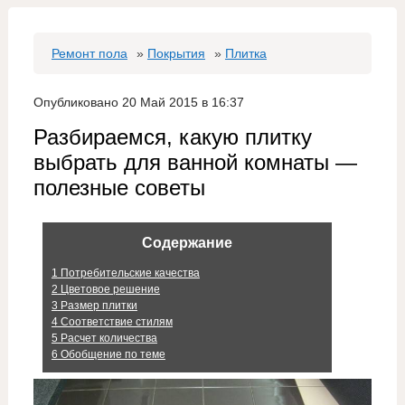
Ремонт пола
»
Покрытия
»
Плитка
Опубликовано 20 Май 2015 в 16:37
Разбираемся, какую плитку
выбрать для ванной комнаты —
полезные советы
Содержание
1
Потребительские качества
2
Цветовое решение
3
Размер плитки
4
Соответствие стилям
5
Расчет количества
6
Обобщение по теме