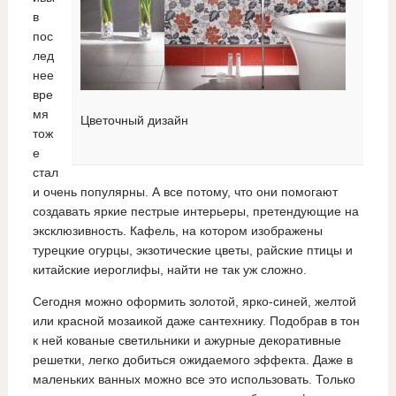
в
пос
лед
нее
вре
мя
Цветочный дизайн
тож
е
стал
и очень популярны. А все потому, что они помогают
создавать яркие пестрые интерьеры, претендующие на
эксклюзивность. Кафель, на котором изображены
турецкие огурцы, экзотические цветы, райские птицы и
китайские иероглифы, найти не так уж сложно.
Сегодня можно оформить золотой, ярко-синей, желтой
или красной мозаикой даже сантехнику. Подобрав в тон
к ней кованые светильники и ажурные декоративные
решетки, легко добиться ожидаемого эффекта. Даже в
маленьких ванных можно все это использовать. Только