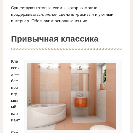
Существуют готовые схемы, которых можно
придерживаться, желая сделать красивый и уютный
интерьер. Обозначим основные из них.
Привычная классика
Кла
ссик
а —
бес
про
игр
ышн
ый
вар
иант
.
Есл