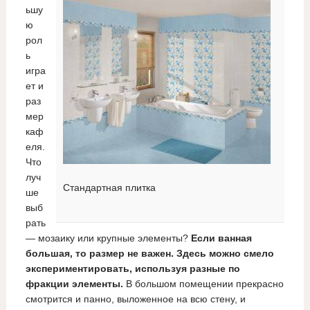
ьшу
ю
рол
ь
игра
ет и
раз
мер
каф
еля.
Что
луч
Стандартная плитка
ше
выб
рать
— мозаику или крупные элементы?
Если ванная
большая, то размер не важен. Здесь можно смело
экспериментировать, используя разные по
фракции элементы.
В большом помещении прекрасно
смотрится и панно, выложенное на всю стену, и