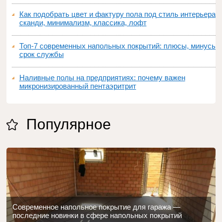
Как подобрать цвет и фактуру пола под стиль интерьера:
сканди, минимализм, классика, лофт
Топ‑7 современных напольных покрытий: плюсы, минусы,
срок службы
Наливные полы на предприятиях: почему важен
микронизированный пентаэритрит
Популярное
Современное напольное покрытие для гаража —
последние новинки в сфере напольных покрытий