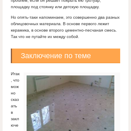
проблем, если он решает покрыть ею тротуар,
площадку под стоянку или детскую площадку.
Но опять-таки напоминаем, это совершенно два разных
облицовочных материала. В основе первого лежит
керамика, в основе второго цементно-песчаная смесь.
Так что не путайте их между собой.
Заключение по теме
Итак
, что
мож
но
сказ
ать
в
закл
юче