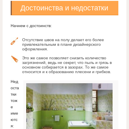
Достоинства и недостатки
Начнем с достоинств:
Отсутствие швов на полу делает его более
привлекательным в плане дизайнерского
оформления.
Это же самое позволяет снизить количество
загрязнений, ведь не секрет, что пыль и грязь в
основном собирается в зазорах. То же самое
относится и к образованию плесени и грибков.
Нед
оста
тки
тож
е
име
ютс
я: