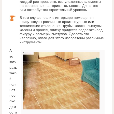
каждый раз проверять все уложенные элементы
на соосность и на горизонтальность. Для этого
вам потребуется строительный уровень.
В том случае, если в интерьере помещения
присутствуют различные архитектурные или
технические отклонения: трубы, косяки, выступы,
колоны и прочее, плитку придется подрезать под
фигуру и размеры выступов. Сделать это
несложно, благо для этого изобретены различные
инструменты.
А
вот
зати
рать
тако
й
пол
нет
нео
бхо
дим
ости