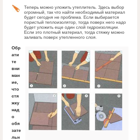
Теперь можно уложить утеплитель. Здесь выбор
огромный, так что найти необходимый материал
будет сегодня не проблема. Если выбирается
пористый теплоизолятор, тогда поверх него надо
будет уложить еще один слой гидроизоляции.
Если это плотный материал, тогда стяжку можно
заливать поверх утепленного слоя.
Обр
ати
те
вни
ман
ие,
что
стя
жку
над
о
обя
зате
льн