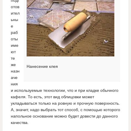
подг
отов
ител
ьны
е
раб
оты
име
ют
те
же
Нанесение клея
назн
аче
ния
и используемые технологии, что и при кладке обычного
кафеля. То есть, этот вид облицовки может
укладываться только на ровную и прочную поверхность.
А, значит, надо выбрать тот способ, с помощью которого
напольное основание можно будет довести до данного
качества.