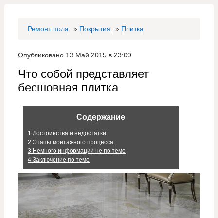
Ремонт пола
»
Покрытия
»
Плитка
Опубликовано 13 Май 2015 в 23:09
Что собой представляет
бесшовная плитка
Содержание
1
Достоинства и недостатки
2
Этапы монтажного процесса
3
Немного информации не по теме
4
Заключение по теме