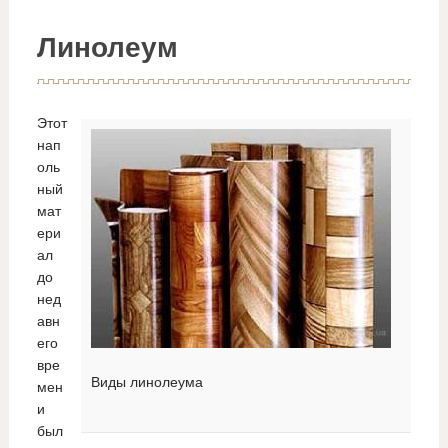
Линолеум
Этот
нап
оль
ный
мат
ери
ал
до
нед
авн
его
вре
Виды линолеума
мен
и
был