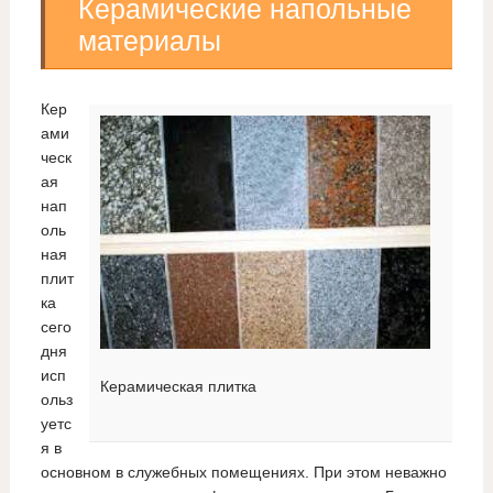
Керамические напольные
материалы
Кер
ами
ческ
ая
нап
оль
ная
плит
ка
сего
дня
исп
Керамическая плитка
ольз
уетс
я в
основном в служебных помещениях. При этом неважно