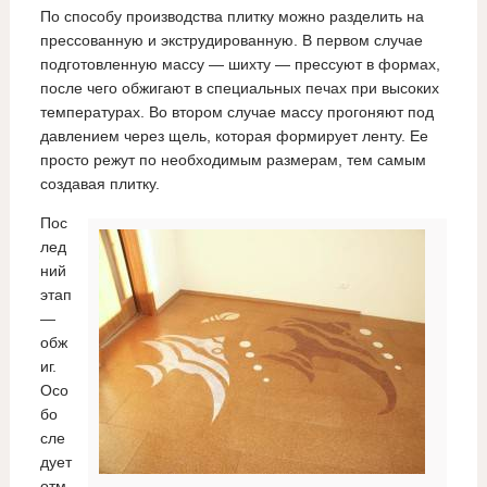
По способу производства плитку можно разделить на
прессованную и экструдированную. В первом случае
подготовленную массу — шихту — прессуют в формах,
после чего обжигают в специальных печах при высоких
температурах. Во втором случае массу прогоняют под
давлением через щель, которая формирует ленту. Ее
просто режут по необходимым размерам, тем самым
создавая плитку.
Пос
лед
ний
этап
—
обж
иг.
Осо
бо
сле
дует
отм