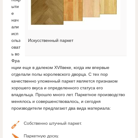
ыти
е
нач
али
исп
ольз
Искусственный паркет
оват
ь во
Фра
нции еще в далеком XVIIвеке, когда им впервые
отделали полы королевского дворца. С тех пор
качественно уложенный паркет является признаком
хорошего вкуса и определенного статуса его
владельца. Прошло много лет. Паркетное производство
менялось и совершенствовалось, и сегодня
производители предлагают два вида материала:
Собственно штучный паркет.
Паркетную доску.