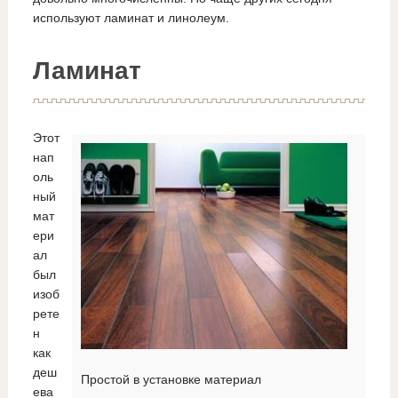
используют ламинат и линолеум.
Ламинат
Этот
нап
оль
ный
мат
ери
ал
был
изоб
рете
н
как
деш
Простой в установке материал
ева