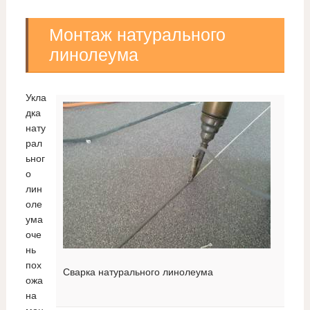
Монтаж натурального
линолеума
Укла
дка
нату
рал
ьног
о
лин
оле
ума
оче
нь
пох
Сварка натурального линолеума
ожа
на