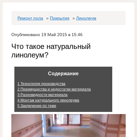
Ремонт пола
»
Покрытия
»
Линолеум
Опубликовано 19 Май 2015 в 15:46
Что такое натуральный
линолеум?
Содержание
1
Технология производства
2
Преимущества и недостатки материала
3
Разновидности материала
4
Монтаж натурального линолеума
5
Заключение по теме