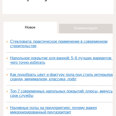
Новое
Комментарии
Стекловата: практическое применение в современном
строительстве
Напольное покрытие для ванной: 5–6 лучших вариантов и
чего точно избегать
Как подобрать цвет и фактуру пола под стиль интерьера:
сканди, минимализм, классика, лофт
Топ‑7 современных напольных покрытий: плюсы, минусы,
срок службы
Наливные полы на предприятиях: почему важен
микронизированный пентаэритрит