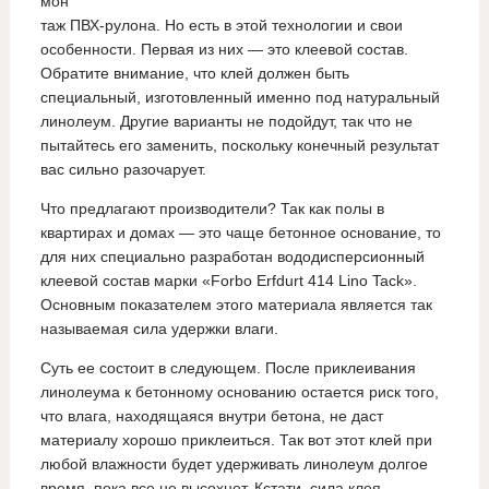
мон
таж ПВХ-рулона. Но есть в этой технологии и свои
особенности. Первая из них — это клеевой состав.
Обратите внимание, что клей должен быть
специальный, изготовленный именно под натуральный
линолеум. Другие варианты не подойдут, так что не
пытайтесь его заменить, поскольку конечный результат
вас сильно разочарует.
Что предлагают производители? Так как полы в
квартирах и домах — это чаще бетонное основание, то
для них специально разработан вододисперсионный
клеевой состав марки «Forbo Erfdurt 414 Lino Tack».
Основным показателем этого материала является так
называемая сила удержки влаги.
Суть ее состоит в следующем. После приклеивания
линолеума к бетонному основанию остается риск того,
что влага, находящаяся внутри бетона, не даст
материалу хорошо приклеиться. Так вот этот клей при
любой влажности будет удерживать линолеум долгое
время, пока все не высохнет. Кстати, сила клея