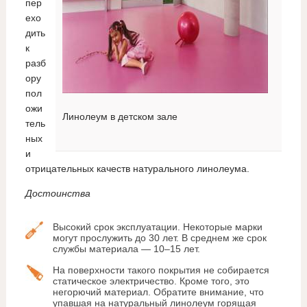
пер
ехо
дить
к
разб
ору
пол
ожи
Линолеум в детском зале
тель
ных
и
отрицательных качеств натурального линолеума.
Достоинства
Высокий срок эксплуатации. Некоторые марки
могут прослужить до 30 лет. В среднем же срок
службы материала — 10–15 лет.
На поверхности такого покрытия не собирается
статическое электричество. Кроме того, это
негорючий материал. Обратите внимание, что
упавшая на натуральный линолеум горящая