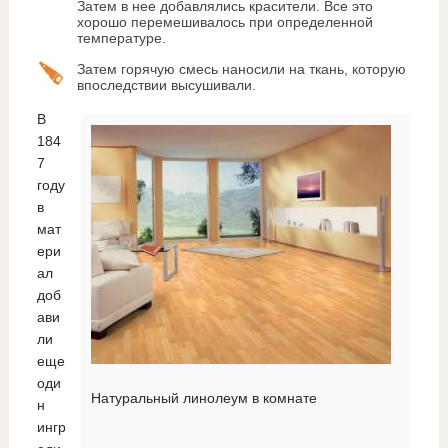
Затем в нее добавлялись красители. Все это
хорошо перемешивалось при определенной
температуре.
Затем горячую смесь наносили на ткань, которую
впоследствии высушивали.
В
184
7
году
в
мат
ери
ал
доб
ави
ли
еще
оди
Натуральный линолеум в комнате
н
ингр