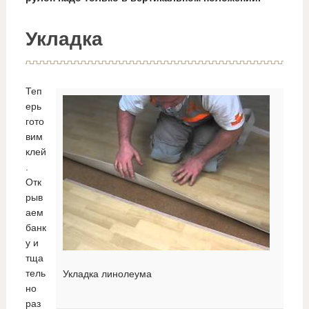
Укладка
Теп
ерь
гото
вим
клей
.
Отк
рыв
аем
банк
у и
тща
тель
Укладка линолеума
но
раз