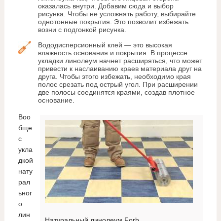
оказалась внутри. Добавим сюда и выбор
рисунка. Чтобы не усложнять работу, выбирайте
однотонные покрытия. Это позволит избежать
возни с подгонкой рисунка.
Вододисперсионный клей — это высокая
влажность основания и покрытия. В процессе
укладки линолеум начнет расширяться, что может
привести к наслаиванию краев материала друг на
друга. Чтобы этого избежать, необходимо края
полос срезать под острый угол. При расширении
две полосы соединятся краями, создав плотное
основание.
Воо
бще
с
укла
дкой
нату
рал
ьног
о
лин
Натуральный линолеум Forb