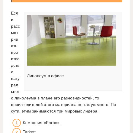
Есл
и
расс
мат
рив
ать
про
изво
дств
о
Линолеум в офисе
нату
рал
ьног
о линолеума в плане его разновидностей, то
производителей этого материала не так уж много. По
сути, этим занимаются три мировых лидера:
Компания «Forbo».
Tarkett.