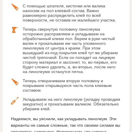
С помощью шпателя, кисточки или валика
наносим на пол клеевой состав. Важно
равномерно распределить клей по всей
поверхности, не оставив ни малейшего участка.
Теперь свернутую половину линолеума
осторожно расправляем и укладываем на
обработанный клеем пол. Берем в руки чистый
валик и прокатываем им часть уложенного
линолеума от центра к краям. При этом
вышедший из-под покрытия клей тут же убираем
чистой тряпочкой. Если он попадет на лицевую
сторону материал и засохнет, то, во-первых, его
будет сложно удалить, а, во-вторых, после него
на линолеуме останутся пятна.
Теперь отворачиваем вторую половину и
покрываем открывшуюся часть пола клеевым
составом.
Укладываем на него линолеум (укладку проводим
аккуратно) и прокатываем валиком. Обязательно
убираем клей.
Надеемся, вы уяснили, как укладывать линолеум. Эти
варианты не самые сложные, так что своими силами вы
справитесь наверняка. Напоминаем, что ширина