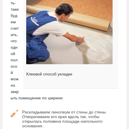
ть-
таки
буд
ем
счит
ать,
что
одн
ой
пол
осо
й
Клеевой способ укладки
мож
но
закр
ыть помещение по ширине:
Раскладываем линолеум от стены до стены.
Отворачиваем его края вдоль так, чтобы
открылась половина площади напольного
основания.