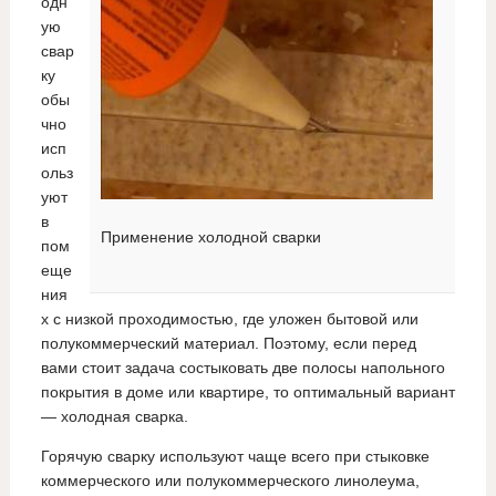
одн
ую
свар
ку
обы
чно
исп
ольз
уют
в
Применение холодной сварки
пом
еще
ния
х с низкой проходимостью, где уложен бытовой или
полукоммерческий материал. Поэтому, если перед
вами стоит задача состыковать две полосы напольного
покрытия в доме или квартире, то оптимальный вариант
— холодная сварка.
Горячую сварку используют чаще всего при стыковке
коммерческого или полукоммерческого линолеума,