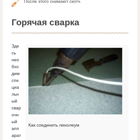
После этого снимают скотч.
Горячая сварка
Зде
сь
нео
бхо
дим
спе
циа
льн
ый
свар
очн
ый
Как соединить линолеум
апп
арат