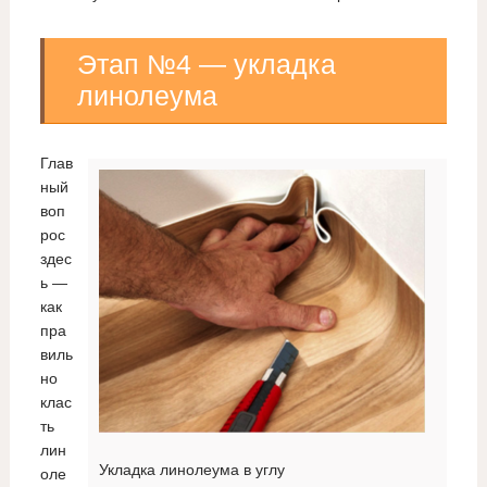
Этап №4 — укладка
линолеума
Глав
ный
воп
рос
здес
ь —
как
пра
виль
но
клас
ть
лин
Укладка линолеума в углу
оле