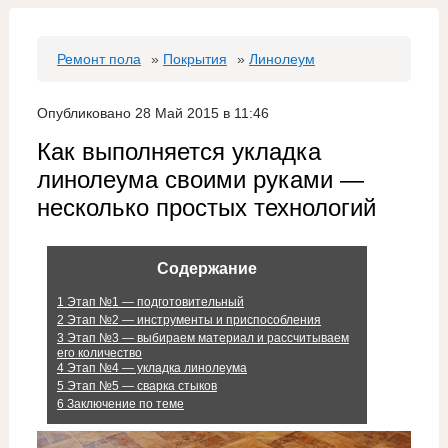
Ремонт пола
»
Покрытия
»
Линолеум
Опубликовано 28 Май 2015 в 11:46
Как выполняется укладка
линолеума своими руками —
несколько простых технологий
Содержание
1
Этап №1 — подготовительный
2
Этап №2 — инструменты и приспособления
3
Этап №3 — выбираем материал и рассчитываем
его количество
4
Этап №4 — укладка линолеума
5
Этап №5 — сварка стыков
6
Заключение по теме