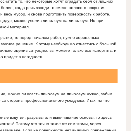
читать то, что некоторые хотят оградить себя от лишних
более, когда речь заходит о смене полового покрытия.
 весь мусор, и снова подготовить поверхность к работе.
оцедур, можно уложив линолеум на линолеум. Но при
такой материал.
крытие, то перед началом работ, нужно хорошенько
ь важное решение. К этому необходимо отнестись с большой
вильно оценив ситуацию, вы можете только все испортить, и
о придет в негодность.
ие, можно ли класть линолеум на линолеум нужно, забыв
о со стороны профессионального укладчика. Итак, на что
ные вздутия, разрывы или выпячивание основы, то здесь
монтаж! Потому что точно такие же симптомы, через
материале. Если на поверхности нет видимых повреждений,