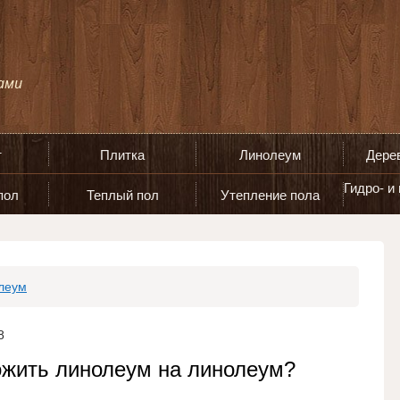
т
Плитка
Линолеум
Дере
Гидро- и
пол
Теплый пол
Утепление пола
леум
8
ожить линолеум на линолеум?