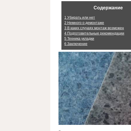
Содержание
1
Убирать или нет
2
Немного о демонтаже
3
В каких случаях монтаж возможен
4
Подготовительные рекомендации
5
Техника укладки
6
Заключение