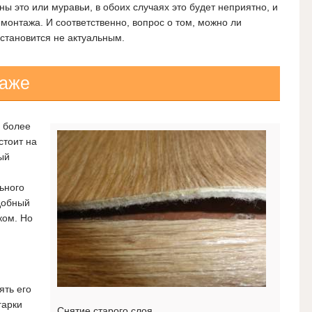
ы это или муравьи, в обоих случаях это будет неприятно, и
монтажа. И соответственно, вопрос о том, можно ли
 становится не актуальным.
таже
, более
стоит на
ый
ьного
добный
ком. Но
ять его
гарки
Снятие старого слоя