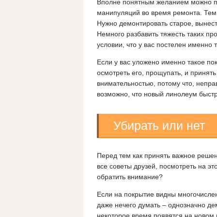
Вполне понятным желанием можно пос
манипуляций во время ремонта. Тем 
Нужно демонтировать старое, вынести
Немного разбавить тяжесть таких пр
условии, что у вас постелен именно 
Если у вас уложено именно такое по
осмотреть его, прощупать, и принят
внимательностью, потому что, непра
возможно, что новый линолеум быстр
Убирать или нет
Перед тем как принять важное решен
все советы друзей, посмотреть на эт
обратить внимание?
Если на покрытие видны многочислен
даже нечего думать – однозначно де
некоторое время появятся на новом 