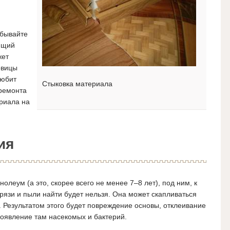
абывайте
ющий
жет
овицы
любит
Стыковка материала
 ремонта
ериала на
ия
олеум (а это, скорее всего не менее 7–8 лет), под ним, к
рязи и пыли найти будет нельзя. Она может скапливаться
. Результатом этого будет повреждение основы, отклеивание
появление там насекомых и бактерий.