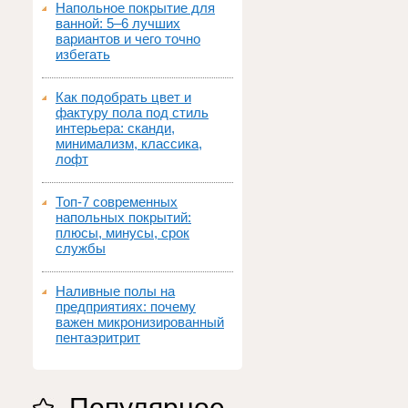
Напольное покрытие для
ванной: 5–6 лучших
вариантов и чего точно
избегать
Как подобрать цвет и
фактуру пола под стиль
интерьера: сканди,
минимализм, классика,
лофт
Топ‑7 современных
напольных покрытий:
плюсы, минусы, срок
службы
Наливные полы на
предприятиях: почему
важен микронизированный
пентаэритрит
Популярное