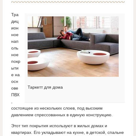
Тра
диц
ион
ное
нап
оль
ное
покр
ыти
е на
осн
Таркетт для дома
ове
ПВХ
,
состоящее из нескольких слоев, под высоким
давлением спрессованных в единую конструкцию.
Этот тип покрытия используют в жилых домах и
квартирах. Его укладывают на кухне, в детской, спальне