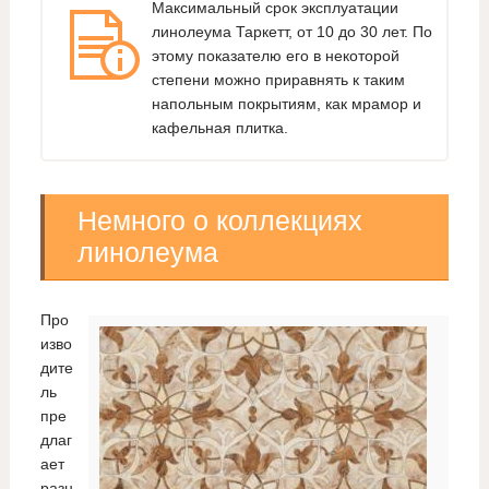
Максимальный срок эксплуатации
линолеума Таркетт, от 10 до 30 лет. По
этому показателю его в некоторой
степени можно приравнять к таким
напольным покрытиям, как мрамор и
кафельная плитка.
Немного о коллекциях
линолеума
Про
изво
дите
ль
пре
длаг
ает
разн