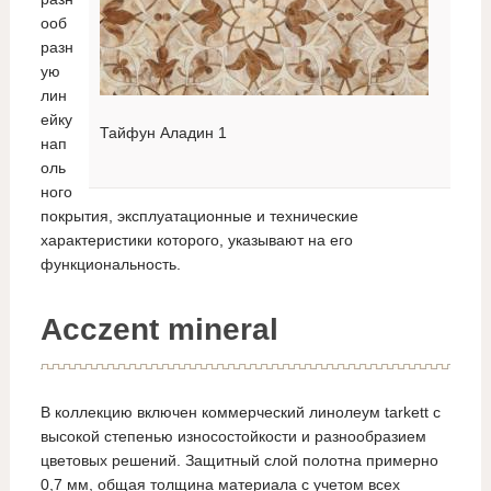
ооб
разн
ую
лин
ейку
Тайфун Аладин 1
нап
оль
ного
покрытия, эксплуатационные и технические
характеристики которого, указывают на его
функциональность.
Аcczent mineral
В коллекцию включен коммерческий линолеум tarkett с
высокой степенью износостойкости и разнообразием
цветовых решений. Защитный слой полотна примерно
0,7 мм, общая толщина материала с учетом всех