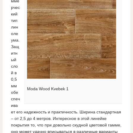
мме
рчес
кий
тип
лин
оле
ума.
Защ
итн
ый
сло
й в
0,5
мм
Moda Wood Kvebek 1
обе
спеч
ива
ет его надежность и практичность. Ширина стандартная
– от 2,5 до 4 метров. Интересное в этой линейке
покрытия то, что при довольно скудной цветовой гамме,
оно может удачно вписываться в различные варианты