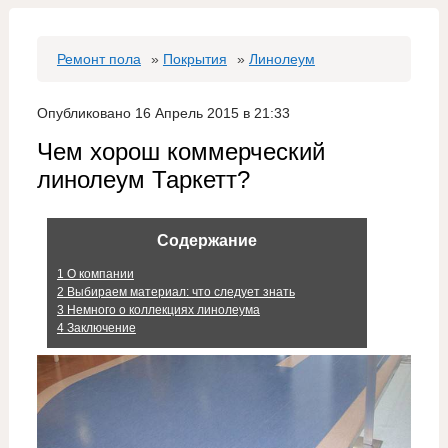
Ремонт пола
»
Покрытия
»
Линолеум
Опубликовано 16 Апрель 2015 в 21:33
Чем хорош коммерческий
линолеум Таркетт?
Содержание
1
О компании
2
Выбираем материал: что следует знать
3
Немного о коллекциях линолеума
4
Заключение