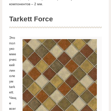
компонентов – 2 мм.
Tarkett Force
Это
пол
уко
мме
рчес
кий
лин
оле
ум
tark
ett.
Чащ
е
всег