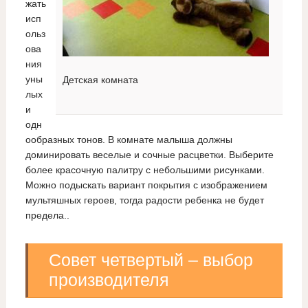
жать
исп
ольз
ова
ния
уны
Детская комната
лых
и
одн
ообразных тонов. В комнате малыша должны
доминировать веселые и сочные расцветки. Выберите
более красочную палитру с небольшими рисунками.
Можно подыскать вариант покрытия с изображением
мультяшных героев, тогда радости ребенка не будет
предела..
Совет четвертый – выбор
производителя