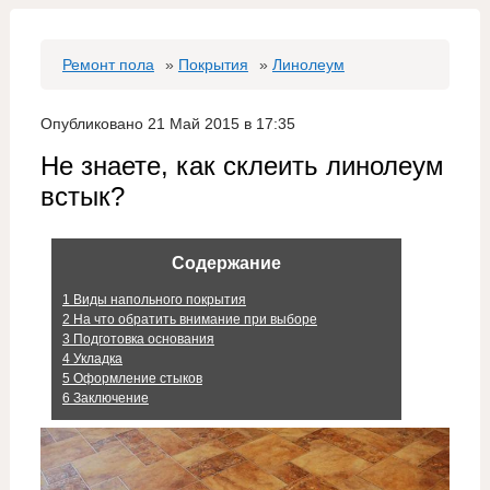
Ремонт пола
»
Покрытия
»
Линолеум
Опубликовано 21 Май 2015 в 17:35
Не знаете, как склеить линолеум
встык?
Содержание
1
Виды напольного покрытия
2
На что обратить внимание при выборе
3
Подготовка основания
4
Укладка
5
Оформление стыков
6
Заключение