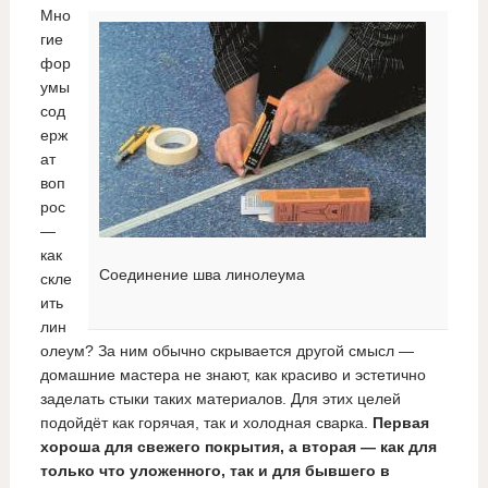
Мно
гие
фор
умы
сод
ерж
ат
воп
рос
—
как
Соединение шва линолеума
скле
ить
лин
олеум? За ним обычно скрывается другой смысл —
домашние мастера не знают, как красиво и эстетично
заделать стыки таких материалов. Для этих целей
подойдёт как горячая, так и холодная сварка.
Первая
хороша для свежего покрытия, а вторая — как для
только что уложенного, так и для бывшего в