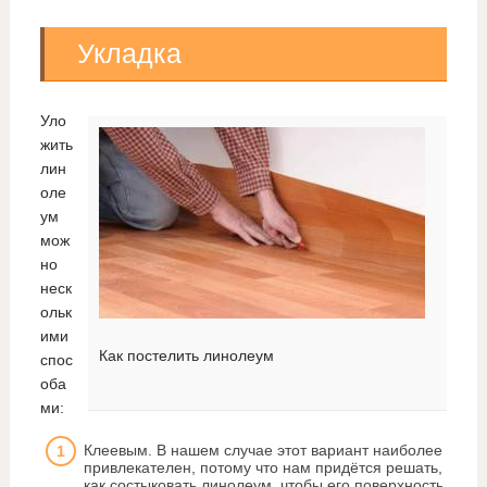
Укладка
Уло
жить
лин
оле
ум
мож
но
неск
ольк
ими
Как постелить линолеум
спос
оба
ми:
Клеевым. В нашем случае этот вариант наиболее
привлекателен, потому что нам придётся решать,
как состыковать линолеум, чтобы его поверхность