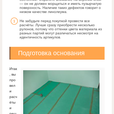
— он не должен морщиться и иметь пузырчатую
поверхность. Наличие таких дефектов говорит о
низком качестве линолеума.
Не забудьте перед покупкой провести все
расчёты. Лучше сразу приобрести несколько
рулонов, потому что оттенки цвета материала из
разных партий могут различаться несмотря на
идентичность артикулов.
Подготовка основания
Итак
, вы
про
вел
и
расч
ёты
и
реш