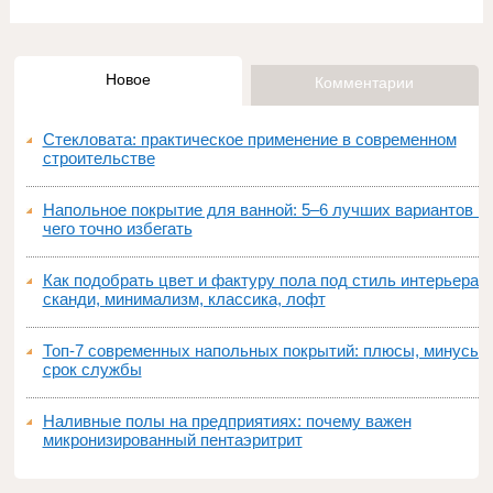
Новое
Комментарии
Стекловата: практическое применение в современном
строительстве
Напольное покрытие для ванной: 5–6 лучших вариантов и
чего точно избегать
Как подобрать цвет и фактуру пола под стиль интерьера:
сканди, минимализм, классика, лофт
Топ‑7 современных напольных покрытий: плюсы, минусы,
срок службы
Наливные полы на предприятиях: почему важен
микронизированный пентаэритрит