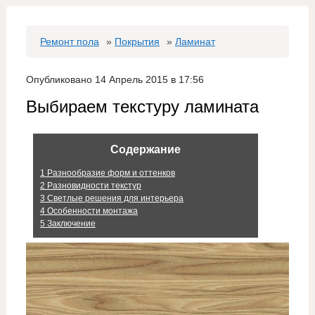
Ремонт пола
»
Покрытия
»
Ламинат
Опубликовано 14 Апрель 2015 в 17:56
Выбираем текстуру ламината
Содержание
1
Разнообразие форм и оттенков
2
Разновидности текстур
3
Светлые решения для интерьера
4
Особенности монтажа
5
Заключение