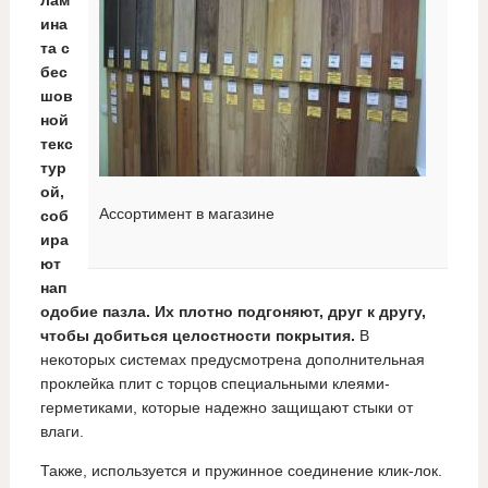
лам
ина
та с
бес
шов
ной
текс
тур
ой,
Ассортимент в магазине
соб
ира
ют
нап
одобие пазла. Их плотно подгоняют, друг к другу,
чтобы добиться целостности покрытия.
В
некоторых системах предусмотрена дополнительная
проклейка плит с торцов специальными клеями-
герметиками, которые надежно защищают стыки от
влаги.
Также, используется и пружинное соединение клик-лок.