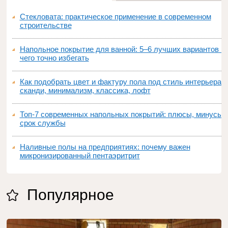
Стекловата: практическое применение в современном
строительстве
Напольное покрытие для ванной: 5–6 лучших вариантов и
чего точно избегать
Как подобрать цвет и фактуру пола под стиль интерьера:
сканди, минимализм, классика, лофт
Топ‑7 современных напольных покрытий: плюсы, минусы,
срок службы
Наливные полы на предприятиях: почему важен
микронизированный пентаэритрит
Популярное