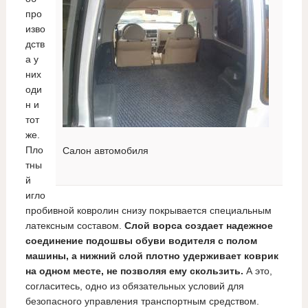
про
изво
дств
а у
них
оди
н и
тот
же.
Пло
Салон автомобиля
тны
й
игло
пробивной ковролин снизу покрывается специальным
латексным составом.
Слой ворса создает надежное
соединение подошвы обуви водителя с полом
машины, а нижний слой плотно удерживает коврик
на одном месте, не позволяя ему скользить.
А это,
согласитесь, одно из обязательных условий для
безопасного управления транспортным средством.