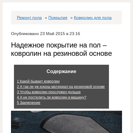
Ремонт пола
»
Покрытия
»
Ковролин для пола
Опубликовано 23 Май 2015 в 23:16
Надежное покрытие на пол –
ковролин на резиновой основе
Содержание
1
Какой бывает ковролин
2
А так ли уж хорош материал на резиновой основе
3
Чтобы ковролин прослужил дольше
4
А не постелить ли ковролин в машину?
5
Заключение