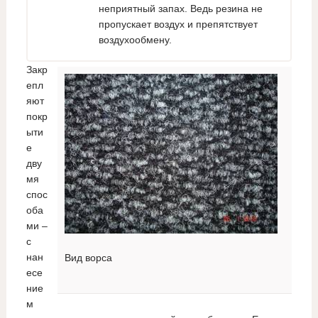
неприятный запах. Ведь резина не
пропускает воздух и препятствует
воздухообмену.
Закр
епл
яют
покр
ыти
е
дву
мя
спос
оба
ми –
с
нан
Вид ворса
есе
ние
м