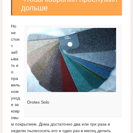
дольше
Но
не
стои
т
заб
ыва
ть и
о
пра
виль
ном
уход
Orotex Solo
е за
ковр
овы
м покрытием. Дома достаточно два или три раза в
неделю пылесосить его и один раз в месяц делать