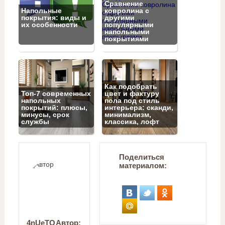
Сравнение
Напольные
ковролина с
покрытия: виды и
другими
их особенности
популярными
напольными
покрытиями
Как подобрать
Топ‑7 современных
цвет и фактуру
напольных
пола под стиль
покрытий: плюсы,
интерьера: сканди,
минусы, срок
минимализм,
службы
классика, лофт
Поделиться
материалом:
4nUeTO
Автор: