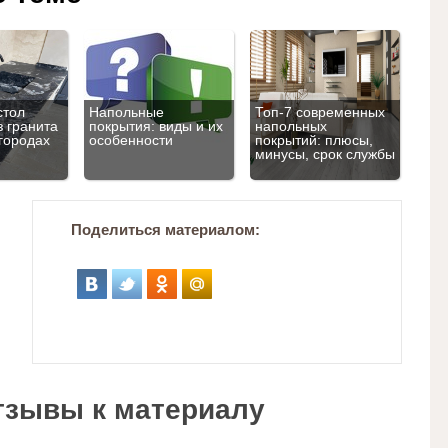
стол
Напольные
Топ‑7 современных
з гранита
покрытия: виды и их
напольных
 городах
особенности
покрытий: плюсы,
минусы, срок службы
Поделиться материалом:
тзывы к материалу