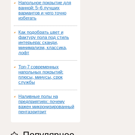
Напольное покрытие для
ванной: 5–6 лучших
вариантов и чего точно
избегать
Как подобрать цвет и
фактуру пола под стиль
интерьера: сканди,
минимализм, классика,
лофт
Топ‑7 современных
напольных покрытий:
плюсы, минусы, срок
службы
Наливные полы на
предприятиях: почему
важен микронизированный
пентаэритрит
Популярное