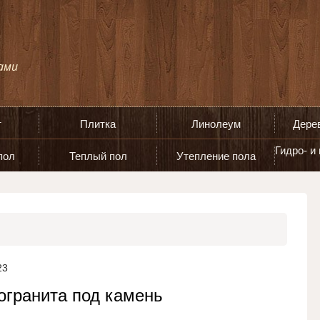
т
Плитка
Линолеум
Дере
Гидро- и
пол
Теплый пол
Утепление пола
23
огранита под камень