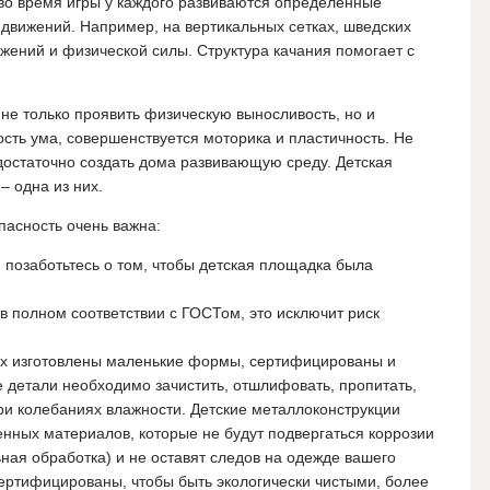
во время игры у каждого развиваются определенные
я движений. Например, на вертикальных сетках, шведских
ижений и физической силы. Структура качания помогает с
не только проявить физическую выносливость, но и
ость ума, совершенствуется моторика и пластичность. Не
 достаточно создать дома развивающую среду. Детская
– одна из них.
пасность очень важна:
, позаботьтесь о том, чтобы детская площадка была
в полном соответствии с ГОСТом, это исключит риск
рых изготовлены маленькие формы, сертифицированы и
 детали необходимо зачистить, отшлифовать, пропитать,
и колебаниях влажности. Детские металлоконструкции
енных материалов, которые не будут подвергаться коррозии
ая обработка) и не оставят следов на одежде вашего
ртифицированы, чтобы быть экологически чистыми, более