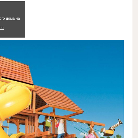
ого дома на
ле