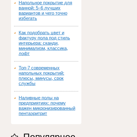
Напольное покрытие для
ванной: 5–6 лучших
вариантов и чего точно
избегать
Как подобрать цвет и
фактуру пола под стиль
интерьера: сканди,
минимализм, классика,
лофт
Топ‑7 современных
напольных покрытий:
плюсы, минусы, срок
службы
Наливные полы на
предприятиях: почему
важен микронизированный
пентаэритрит
Популярное