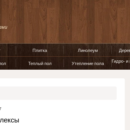
т
Плитка
Линолеум
Дере
Гидро- и
пол
Теплый пол
Утепление пола
7
плексы