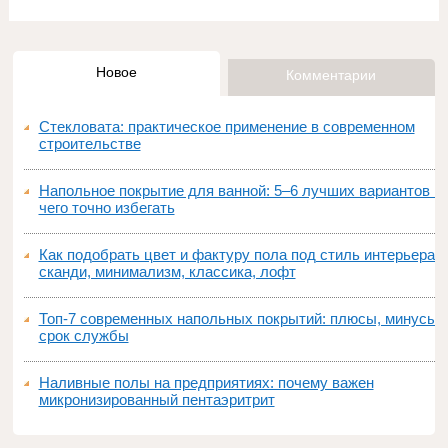
Новое
Комментарии
Стекловата: практическое применение в современном
строительстве
Напольное покрытие для ванной: 5–6 лучших вариантов и
чего точно избегать
Как подобрать цвет и фактуру пола под стиль интерьера:
сканди, минимализм, классика, лофт
Топ‑7 современных напольных покрытий: плюсы, минусы,
срок службы
Наливные полы на предприятиях: почему важен
микронизированный пентаэритрит