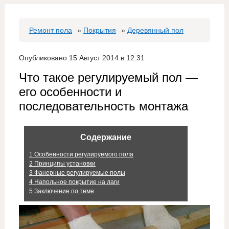
Ремонт пола
»
Покрытия
»
Деревянный пол
Опубликовано 15 Август 2014 в 12:31
Что такое регулируемый пол —
его особенности и
последовательность монтажа
Содержание
1
Особенности регулируемого пола
2
Принципы установки
3
Фанерные регулируемые полы
4
Напольное покрытие на лаги
5
Заключение по теме