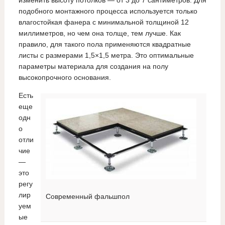
изменить высоту потолков — от 3 до 7 сантиметров. Для
подобного монтажного процесса используется только
влагостойкая фанера с минимальной толщиной 12
миллиметров, но чем она толще, тем лучше. Как
правило, для такого пола применяются квадратные
листы с размерами 1,5×1,5 метра. Это оптимальные
параметры материала для создания на полу
высокопрочного основания.
Есть
еще
одн
о
отли
чие
—
это
регу
лир
Современный фальшпол
уем
ые