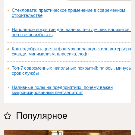
Стекловата: практическое применение в современном
строительстве
Напольное покрытие для ванной: 5–6 лучших вариантов и
чего точно избегать
Как подобрать цвет и фактуру пола под стиль интерьера:
сканди, минимализм, классика, лофт
Топ‑7 современных напольных покрытий: плюсы, минусы,
срок службы
Наливные полы на предприятиях: почему важен
микронизированный пентаэритрит
Популярное