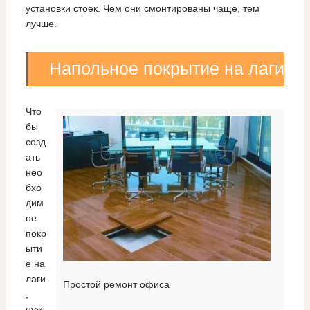
установки стоек. Чем они смонтированы чаще, тем
лучше.
Напольное покрытие на лаги
Что
бы
созд
ать
нео
бхо
дим
ое
покр
ыти
е на
лаги
Простой ремонт офиса
,
нуж