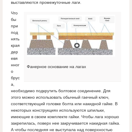
выставляются промежуточные лаги.
Что
бы
при
под
нять
края
дер
евя
нног
Фанерное основание на лагах
о
брус
а,
необходимо подкрутить болтовое соединение. Для
этого можно использовать обычный гаечный ключ,
соответствующий головке болта или накидной гайке. В
некоторых конструкциях используются шпильки,
имеющие в своем комплекте гайки. Чтобы лага хорошо
закрепилась, поверх нее закручивается накидная гайка.
А чтобы последняя не выступала над поверхностью