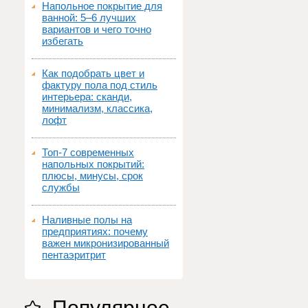
Напольное покрытие для
ванной: 5–6 лучших
вариантов и чего точно
избегать
Как подобрать цвет и
фактуру пола под стиль
интерьера: сканди,
минимализм, классика,
лофт
Топ‑7 современных
напольных покрытий:
плюсы, минусы, срок
службы
Наливные полы на
предприятиях: почему
важен микронизированный
пентаэритрит
Популярное