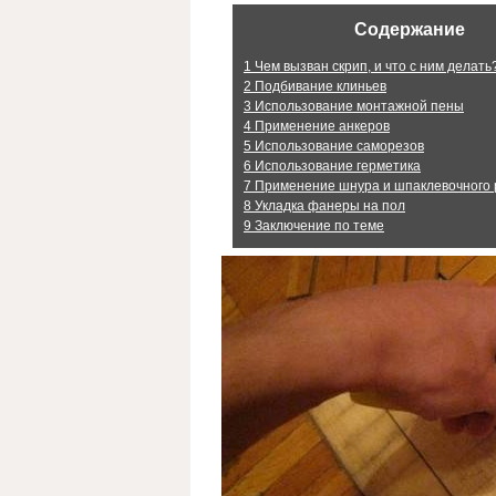
Содержание
1
Чем вызван скрип, и что с ним делать
2
Подбивание клиньев
3
Использование монтажной пены
4
Применение анкеров
5
Использование саморезов
6
Использование герметика
7
Применение шнура и шпаклевочного 
8
Укладка фанеры на пол
9
Заключение по теме