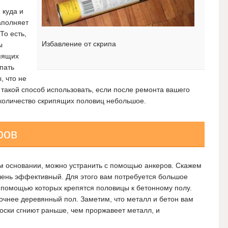
 куда и
аполняет
То есть,
Избавление от скрипа
ы
ипящих
пать
, что не
 такой способ использовать, если после ремонта вашего
количество скрипящих половиц небольшое.
ров
м основании, можно устранить с помощью анкеров. Скажем
чень эффективный. Для этого вам потребуется большое
с помощью которых крепятся половицы к бетонному полу.
очнее деревянный пол. Заметим, что металл и бетон вам
оски сгниют раньше, чем проржавеет металл, и