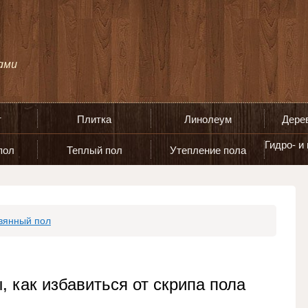
т
Плитка
Линолеум
Дере
Гидро- и
пол
Теплый пол
Утепление пола
вянный пол
 как избавиться от скрипа пола