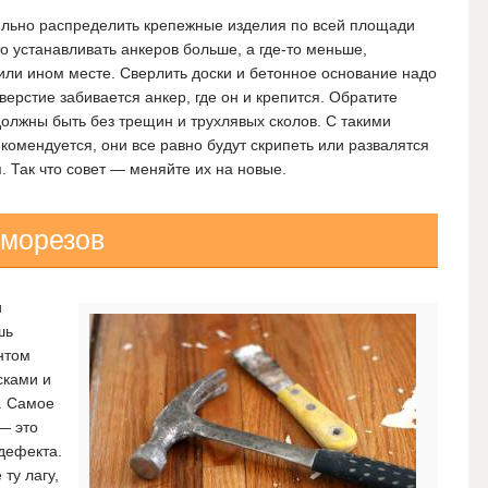
вильно распределить крепежные изделия по всей площади
о устанавливать анкеров больше, а где-то меньше,
 или ином месте. Сверлить доски и бетонное основание надо
верстие забивается анкер, где он и крепится. Обратите
должны быть без трещин и трухлявых сколов. С такими
комендуется, они все равно будут скрипеть или развалятся
я. Так что совет — меняйте их на новые.
аморезов
и
шь
нтом
сками и
.
Самое
— это
дефекта.
 ту лагу,