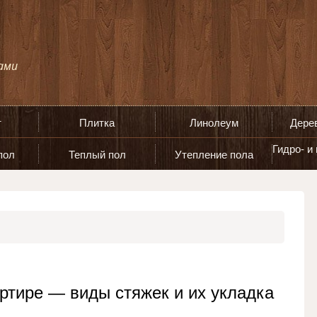
т
Плитка
Линолеум
Дере
Гидро- и
пол
Теплый пол
Утепление пола
артире — виды стяжек и их укладка