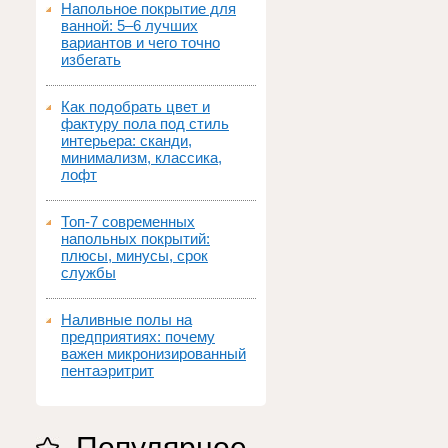
Напольное покрытие для
ванной: 5–6 лучших
вариантов и чего точно
избегать
Как подобрать цвет и
фактуру пола под стиль
интерьера: сканди,
минимализм, классика,
лофт
Топ‑7 современных
напольных покрытий:
плюсы, минусы, срок
службы
Наливные полы на
предприятиях: почему
важен микронизированный
пентаэритрит
Популярное