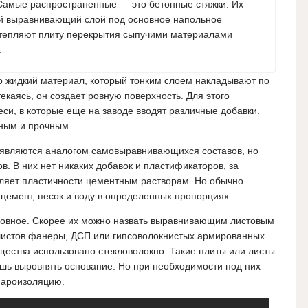
Самые распространенные — это бетонные стяжки. Их
й выравнивающий слой под основное напольное
 утепляют плиту перекрытия сыпучими материалами
.
 жидкий материал, который тонким слоем накладывают по
екаясь, он создает ровную поверхность. Для этого
си, в которые еще на заводе вводят различные добавки.
ным и прочным.
, являются аналогом самовыравнивающихся составов, но
. В них нет никаких добавок и пластификаторов, за
вляет пластичности цементным растворам. Но обычно
цемент, песок и воду в определенных пропорциях.
ловное. Скорее их можно назвать выравнивающим листовым
листов фанеры, ДСП или гипсоволокнистых армированных
ещества использовано стекловолокно. Такие плиты или листы
ишь выровнять основание. Но при необходимости под них
 пароизоляцию.