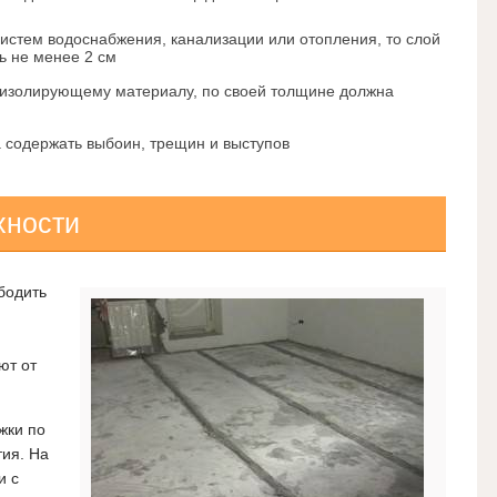
систем водоснабжения, канализации или отопления, то слой
ь не менее 2 см
оизолирующему материалу, по своей толщине должна
а содержать выбоин, трещин и выступов
хности
бодить
ют от
жки по
тия. На
и с