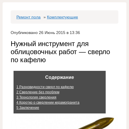
Ремонт пола
»
Комплектующие
Опубликовано 26 Июнь 2015 в 13:36
Нужный инструмент для
облицовочных работ — сверло
по кафелю
Содержание
1
Разновидности сверл по кафелю
2
Сверление без проблем
3
Технология сверления
4
Коротко о сверлении керамогранита
5
Заключение