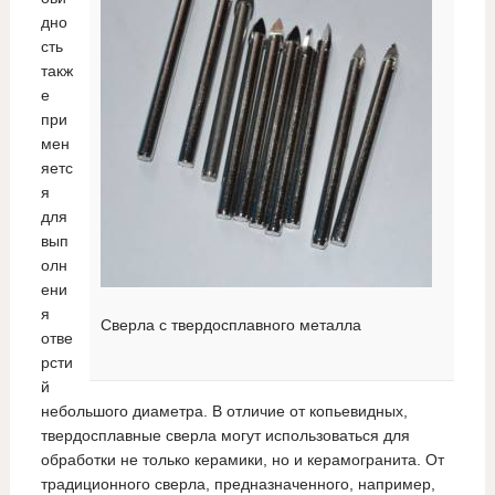
дно
сть
такж
е
при
мен
яетс
я
для
вып
олн
ени
я
Сверла с твердосплавного металла
отве
рсти
й
небольшого диаметра. В отличие от копьевидных,
твердосплавные сверла могут использоваться для
обработки не только керамики, но и керамогранита. От
традиционного сверла, предназначенного, например,