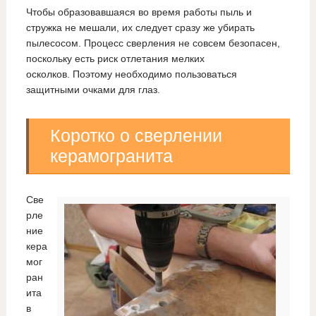
Чтобы образовавшаяся во время работы пыль и
стружка не мешали, их следует сразу же убирать
пылесосом. Процесс сверления не совсем безопасен,
поскольку есть риск отлетания мелких
осколков. Поэтому необходимо пользоваться
защитными очками для глаз.
Коротко о сверлении
керамогранита
Све
рле
ние
кера
мог
ран
ита
в