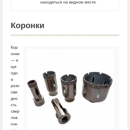
находиться на видном месте.
Коронки
Кор
онки
— е
ще
одн
а
разн
ови
дно
сть
свер
лов
очн