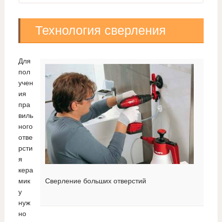
Технология сверления
Для
пол
учен
ия
пра
виль
ного
отве
рсти
я
кера
мик
Сверление больших отверстий
у
нуж
но